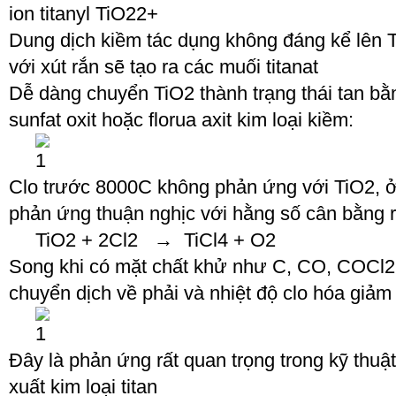
ion titanyl TiO
2
2+
Dung dịch kiềm tác dụng không đáng kể lên 
với xút rắn sẽ tạo ra các muối titanat
Dễ dàng chuyển TiO
2
thành trạng thái tan b
sunfat oxit hoặc florua axit kim loại kiềm:
Clo trước 800
0
C không phản ứng với TiO
2
, 
phản ứng thuận nghịc với hằng số cân bằng r
TiO
2
+ 2Cl
2
→ TiCl
4
+ O
2
Song khi có mặt chất khử như C, CO, COCl
2
chuyển dịch về phải và nhiệt độ clo hóa giảm
Đây là phản ứng rất quan trọng trong kỹ thuậ
xuất kim loại titan