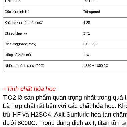
TÍNH CHẤT
RUTILE
Cấu trúc tinh thể
Tetragonal
Khối lượng riêng (g/cm
3
)
4,25
Chỉ số khúc xạ
2,71
Độ cứng(thang mox)
6,0 ÷ 7,0
Hằng số điện môi
114
Nhiệt độ nóng chảy (0
0
C)
1830 ÷ 1850
0
C
+Tính chất hóa học
TiO
2
là sản phẩm quan trọng nhất trong quá tr
Là hợp chất rất bền với các chất hóa học. Kh
trừ HF và H
2
SO
4
. Axit Sunfuric hòa tan chậ
dưới 800
0
C. Trong dung dịch axit, titan tồn t