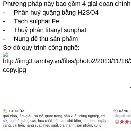
Phương pháp này bao gồm 4 giai đoạn chính
- Phân huỷ quặng bằng H
2
SO
4
- Tách sulphat Fe
- Thuỷ phân titanyl sunphat
- Nung để thu sản phẩm
Sơ đồ quy trình công nghệ:
TỪ KHÓA:
ĐÁNH G
quá trình
,
làm giàu
,
sơ bộ
,
quan trọng
,
sản xuất
,
công nghiệp
,
cơ
Tổng số điểm
sở
,
loại bỏ
,
nâng cao
,
hóa chất
,
hòa tan
,
chế biến
,
tiếp theo
,
ngày
càng
,
cải tiến
,
năng suất
,
hiệu suất
,
giá thành
,
sản phẩm
,
xử lý