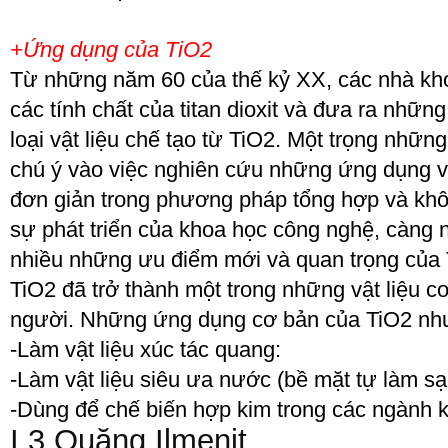
+Ứng dụng của TiO
2
Từ những năm 60 của thế kỷ XX, các nhà kho
các tính chất của titan dioxit và đưa ra nhữn
loại vật liệu chế tạo từ TiO
2
. Một trọng nhữn
chú ý vào việc nghiên cứu những ứng dụng v
đơn giản trong phương pháp tổng hợp và khô
sự phát triển của khoa học công nghệ, càng 
nhiều những ưu điểm mới và quan trọng của T
TiO
2
đã trở thành một trong những vật liệu c
người. Những ứng dụng cơ bản của TiO
2
nh
-Làm vật liệu xúc tác quang:
-Làm vật liệu siêu ưa nước (bề mặt tự làm 
-Dùng để chế biến hợp kim trong các ngành k
I.3 Quặng Ilmenit