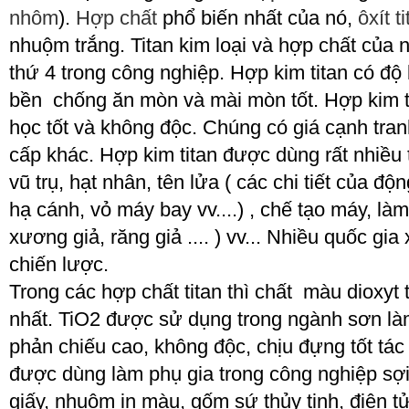
nhôm
).
Hợp chất
phổ biến nhất của nó,
ôxít t
nhuộm trắng. Titan kim loại và hợp chất của
thứ 4 trong công nghiệp. Hợp kim titan có độ 
bền chống ăn mòn và mài mòn tốt. Hợp kim ti
học tốt và không độc. Chúng có giá cạnh tranh
cấp khác. Hợp kim titan được dùng rất nhiều
vũ trụ, hạt nhân, tên lửa ( các chi tiết của đ
hạ cánh, vỏ máy bay vv....) , chế tạo máy, làm
xương giả, răng giả .... ) vv... Nhiều quốc gia
chiến lược.
Trong các hợp chất titan thì chất màu dioxyt
nhất. TiO2 được sử dụng trong ngành sơn l
phản chiếu cao, không độc, chịu đựng tốt tác
được dùng làm phụ gia trong công nghiệp sợi
giấy, nhuộm in màu, gốm sứ thủy tinh, điện tử