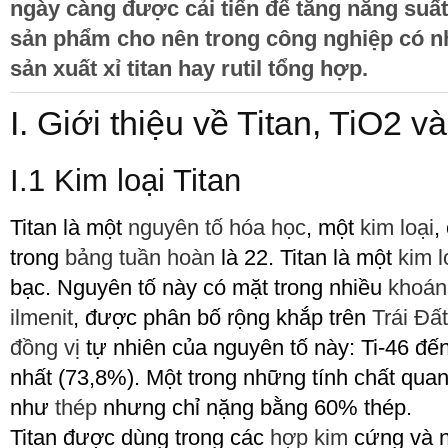
ngày càng được cải tiến để tăng năng suất
sản phẩm cho nên trong công nghiệp có n
sản xuất xỉ titan hay rutil tổng hợp.
I. Giới thiệu về Titan, TiO
2
và
I.1 Kim loại Titan
Titan là một
nguyên tố hóa học
, một
kim loại
,
trong
bảng tuần hoàn
là 22. Titan là một
kim l
bạc. Nguyên tố này có mặt trong nhiều
khoán
ilmenit
, được phân bố rộng khắp trên
Trái Đất
đồng vị
tự nhiên của nguyên tố này: Ti-46 đến 
nhất (73,8%). Một trong những tính chất quan 
như
thép
nhưng chỉ nặng bằng 60% thép.
Titan được dùng trong các
hợp kim
cứng và n