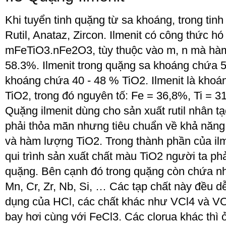
Khi tuyển tinh quặng từ sa khoáng, trong tin
Rutil, Anataz, Zircon. Ilmenit có công thức h
mFeTiO
3
.nFe
2
O
3
, tùy thuộc vào m, n mà hà
58.3%. Ilmenit trong quặng sa khoáng chứa 5
khoáng chứa 40 - 48 % TiO2. Ilmenit là kho
TiO
2
, trong đó nguyên tố: Fe = 36,8%, Ti = 
Quặng ilmenit dùng cho sản xuất rutil nhân tạ
phải thỏa mãn nhưng tiêu chuẩn về khả năng
và hàm lượng TiO
2
. Trong thành phần của il
qui trình sản xuất chất màu TiO
2
người ta phải
quặng. Bên cạnh đó trong quặng còn chứa nhi
Mn, Cr, Zr, Nb, Si, … Các tạp chất này đều dễ
dụng của HCl, các chất khác như VCl
4 ­
và V
bay hơi cùng với FeCl
3
. Các clorua khác thì