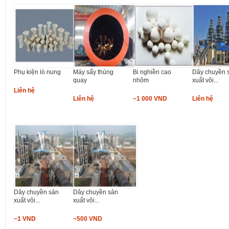
Phụ kiện lò nung
Máy sấy thùng
Bi nghiền cao
Dây chuyền 
quay
nhôm
xuất vôi...
Liên hệ
Liên hệ
~1 000 VND
Liên hệ
Dây chuyền sản
Dây chuyền sản
xuất vôi...
xuất vôi...
~1 VND
~500 VND