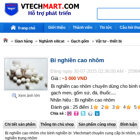
Giới thiệu
Thành viên
Tin tức
Câu hỏi th
Gian hàng
Nghành silicat
Gạch gốm
Vật tư - thiết bị
Bi nghiền cao nhôm
Đăng ngày 30-07-2015 02:36:00 AM - 2598
Giá :
~1 000 VND
Bi nghiền cao nhôm chuyên dùng cho bình 
gạch men, gốm sứ, đá, thuốc....
Xem ảnh lớn
Nhãn hiệu : Bi nghiền cao nhôm
Đánh giá :
25
điểm
1
2
3
4
5
Chia sẻ :
Chi tiết sản phẩm
Thông tin chủ shop
Sản phẩm cùng shop
Bình luận
Bi nghiền cao nhôm cho bình nghiền bi :Vtechmart chuyên cung cấp bi nhôm, cun
nghiền trung nhôm