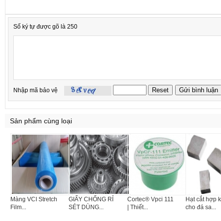
Số ký tự được gõ là 250
Nhập mã bảo vệ
Sản phẩm cùng loại
Màng VCI Stretch
GIẤY CHỐNG RỈ
Cortec® Vpci 111
Hạt cắt hợp 
Film...
SÉT DÙNG...
| Thiết...
cho đá sa...