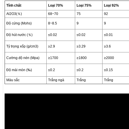
Tính chất
Loại 70%
Loại 75%
Loại 92%
Al2O3(％)
68~70
75
92
Độ cứng (Mohs)
8~8.5
9
9
Độ hút nước (％)
≤0.02
≤0.02
≤0.01
Tỷ trọng xốp (g/cm3)
≥2.9
≥3.29
≥3.6
Cường độ nén (Mpa)
≥1700
≥1800
≥2000
Độ mài mòn (‰)
≤0.2
≤0.2
≤0.15
Màu sắc
Trắng ngà
Trắng
Trắng