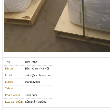
Tên
: Huy Đăng
Địa chỉ
: Bách Khoa - Hà Nội
Email
: sales@vtechmart.com
Mobile
: 0904537868
Yahoo
:
Phạm vi bán
: Toàn quốc
Loại sản phẩm
: Sản phẩm thường