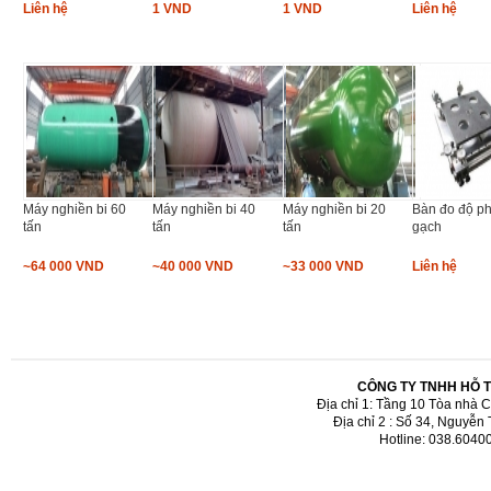
Liên hệ
1 VND
1 VND
Liên hệ
Máy nghiền bi 60
Máy nghiền bi 40
Máy nghiền bi 20
Bàn đo độ p
tấn
tấn
tấn
gạch
~64 000 VND
~40 000 VND
~33 000 VND
Liên hệ
CÔNG TY TNHH HỖ 
Địa chỉ 1: Tầng 10 Tòa nhà 
Địa chỉ 2 : Số 34, Nguyễn
Hotline: 038.6040