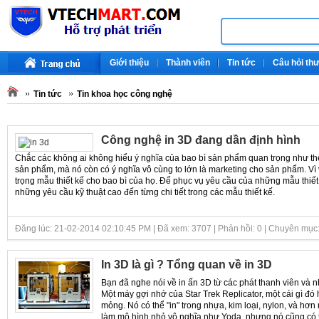
Giới thiệu
Thành viên
Tin tức
Câu hỏi th
Tin tức
Tin khoa học công nghệ
Công nghệ in 3D đang dần định hình
Chắc các không ai không hiểu ý nghĩa của bao bì sản phẩm quan trọng như th
sản phẩm, mà nó còn có ý nghĩa vô cùng to lớn là marketing cho sản phẩm. Vì 
trọng mẫu thiết kế cho bao bì của họ. Để phục vụ yêu cầu của những mẫu thiết 
những yêu cầu kỹ thuật cao đến từng chi tiết trong các mẫu thiết kế.
Đăng lúc: 21-02-2014 02:10:45 PM | Đã xem: 3707 | Phản hồi: 0 | Chuyên mục
In 3D là gì ? Tổng quan về in 3D
Bạn đã nghe nói về in ấn 3D từ các phát thanh viên và 
Một máy gợi nhớ của Star Trek Replicator, một cái gì đó 
mỏng. Nó có thể "in" trong nhựa, kim loại, nylon, và hơn
làm mô hình nhỏ vô nghĩa như Yoda, nhưng nó cũng có 