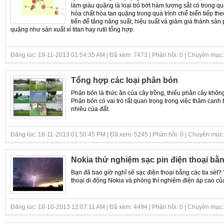
làm giàu quặng là loại bỏ bớt hàm lượng sắt có trong 
hóa chất hòa tan quặng trong quá trình chế biến tiếp th
tiến để tăng năng suất, hiệu suất và giảm giá thành sả
quặng như sản xuất xỉ titan hay rutil tổng hợp.
Đăng lúc: 19-11-2013 01:54:35 AM | Đã xem: 7473 | Phản hồi: 0 | Chuyên mục
Tổng hợp các loại phân bón
Phân bón là thức ăn của cây trồng, thiếu phân cây khôn
Phân bón có vai trò rất quan trọng trong việc thâm canh
nhiêu của đất.
Đăng lúc: 18-11-2013 01:50:45 PM | Đã xem: 5245 | Phản hồi: 0 | Chuyên mục
Nokia thử nghiệm sạc pin điện thoại bằn
Bạn đã bao giờ nghĩ sẽ sạc điện thoại bằng các tia sét
thoại di động Nokia và phòng thí nghiệm điện áp cao 
Đăng lúc: 18-10-2013 12:07:11 AM | Đã xem: 4494 | Phản hồi: 0 | Chuyên mục