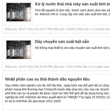
Xử lý nước thải nhà máy sản xuất tinh b
Tóm tắt nguyên lý làm việc. Nước sạch được đưa vào sả
mì. 400m3/ 24h b. Cung cấp cho việc sản xuất tinh bột.
Đăng lúc: 30-07-2012 01:19:27 PM | Đã xem: 14020 | Phản hồi: 1 | Chuyên mụ
Dây chuyền sản xuất bột sắn
Hệ thống máy thiết bị cho dây chuyền sản xuất tinh bột s
Đăng lúc: 29-07-2012 08:33:44 PM | Đã xem: 7333 | Phản hồi: 0 | Chuyên mục
Nhiệt phân cao su thải thành dầu nguyên liệu
Sau nhiều năm nghiên cứu tái chế lốp thải , ngày hôm nay thế giới đã có công
phẩm mang tính thương mại.Chúng tôi muốn đáp ứng nhu cầu của các doanh ngh
phế thải cao su và plastic đã được chọn lọc trên thế giới để áp dụng trong sản
nghiệp tái chế chất thải răn theo quyết định:số 798/QD-TTg ngày 25 /5/2011 
tư xử lý chất thải rắn giai đoạn 2011-2020.