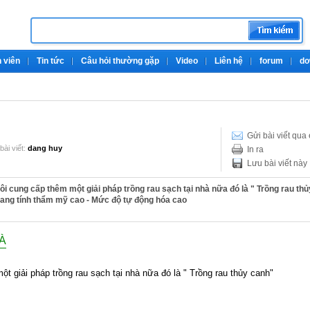
 viên
Tin tức
Câu hỏi thường gặp
Video
Liên hệ
forum
do
Gửi bài viết qua
ài viết:
dang huy
In ra
Lưu bài viết này
tôi cung cấp thêm một giải pháp trồng rau sạch tại nhà nữa đó là " Trồng rau thủ
ang tính thẩm mỹ cao - Mức độ tự động hóa cao
À
t giải pháp trồng rau sạch tại nhà nữa đó là " Trồng rau thủy canh"