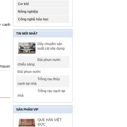
Cơ khí
Nông nghiệp
Công nghệ hóa học
y canh
TIN MỚI NHẤT
Dây chuyền sản
xuất cát xây dựng
Đài phun nước
chiếu sáng
nhquan
Đài phun nước
Trồng rau thủy
canh tại nhà
Trồng rau sạch tại
nhà
SẢN PHẨM VIP
QUE HÀN VIỆT
ĐỨC