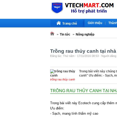
Giới thiệu
Thành
Tin tức
Nông nghiệp
Trồng rau thủy canh tại nhà
Đăng lúc: Thứ năm - 17/11/2016 08:53 - Người đăng b
Trong bài viết này chúng 
canh" Ưu điểm: - Sạch, m
trồng rau thủy canh
TRỒNG RAU THỦY CANH TẠI NH
Trong bài viết này Ecotech cung cấp thêm mộ
Ưu điểm:
- Sạch, mang tính thẩm mỹ cao