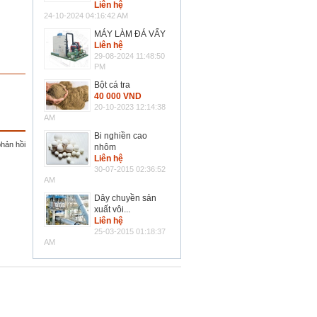
Liên hệ
24-10-2024 04:16:42 AM
MÁY LÀM ĐÁ VẨY
Liên hệ
29-08-2024 11:48:50
PM
Bột cá tra
40 000 VND
20-10-2023 12:14:38
AM
Bi nghiền cao
phản hồi
nhôm
Liên hệ
30-07-2015 02:36:52
AM
Dây chuyền sản
xuất vôi...
Liên hệ
25-03-2015 01:18:37
AM