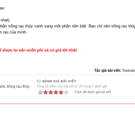
au:
 nhạt).
hần trồng rau thủy canh sang một phần riên biệt. Bạn chỉ nên trồng rau thủ
n rau của mình.
ể được tư vấn miễn phí và có giá tốt nhất.
Tác giả bài viết:
Tuoica
ĐÁNH GIÁ BÀI VIẾT
canh
,
trồng rau thủy
Tổng số điểm của bài viết là: 25 trong 5 đánh giá
Click để đánh giá bài viết