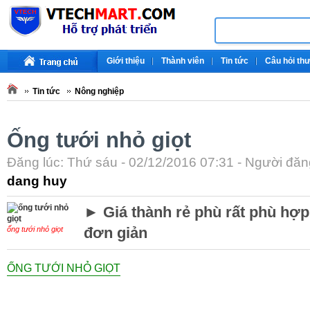
Giới thiệu
Thành viên
Tin tức
Câu hỏi th
Tin tức
Nông nghiệp
Ống tưới nhỏ giọt
Đăng lúc: Thứ sáu - 02/12/2016 07:31 - Người đăng
dang huy
► Giá thành rẻ phù rất phù hợ
đơn giản
ống tưới nhỏ giọt
ỐNG TƯỚI NHỎ GIỌT