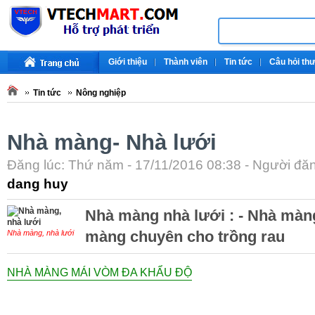
Giới thiệu
Thành viên
Tin tức
Câu hỏi th
Tin tức
Nông nghiệp
Nhà màng- Nhà lưới
Đăng lúc: Thứ năm - 17/11/2016 08:38 - Người đăng
dang huy
Nhà màng nhà lưới : - Nhà màng
màng chuyên cho trồng rau
Nhà màng, nhà lưới
NHÀ MÀNG MÁI VÒM ĐA KHẨU ĐỘ