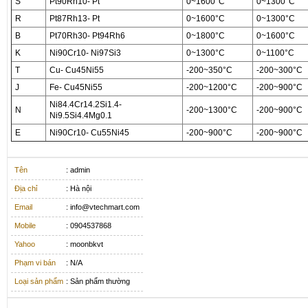
S
Pt90Rh10- Pt
0~1600°C
0~1300°C
R
Pt87Rh13- Pt
0~1600°C
0~1300°C
B
Pt70Rh30- Pt94Rh6
0~1800°C
0~1600°C
K
Ni90Cr10- Ni97Si3
0~1300°C
0~1100°C
T
Cu- Cu45Ni55
-200~350°C
-200~300°C
J
Fe- Cu45Ni55
-200~1200°C
-200~900°C
Ni84.4Cr14.2Si1.4-
N
-200~1300°C
-200~900°C
Ni9.5Si4.4Mg0.1
E
Ni90Cr10- Cu55Ni45
-200~900°C
-200~900°C
Tên
: admin
Địa chỉ
: Hà nội
Email
: info@vtechmart.com
Mobile
: 0904537868
Yahoo
: moonbkvt
Phạm vi bán
: N/A
Loại sản phẩm
: Sản phẩm thường