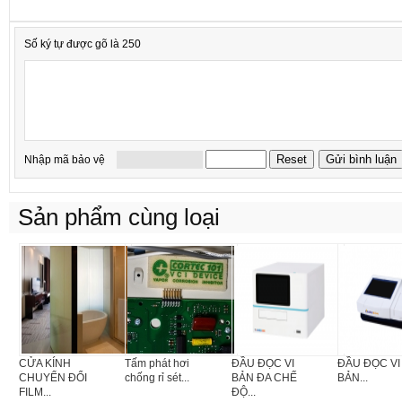
Số ký tự được gõ là 250
Nhập mã bảo vệ
Sản phẩm cùng loại
CỬA KÍNH
Tấm phát hơi
ĐẦU ĐỌC VI
ĐẦU ĐỌC VI
CHUYỂN ĐỔI
chống rỉ sét...
BẢN ĐA CHẾ
BẢN...
FILM...
ĐỘ...