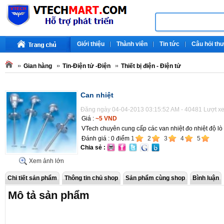
Giới thiệu
Thành viên
Tin tức
Câu hỏi th
Gian hàng
Tin-Điện tử -Điện
Thiết bị điện - Điện tử
Can nhiệt
Đăng ngày 04-04-2013 03:15:52 AM - 40481 Lượt x
Giá :
~5 VND
VTech chuyên cung cấp các van nhiệt đo nhiệt độ lò
Đánh giá :
0
điểm
1
2
3
4
5
Chia sẻ :
Xem ảnh lớn
Chi tiết sản phẩm
Thông tin chủ shop
Sản phẩm cùng shop
Bình luận
Mô tả sản phẩm