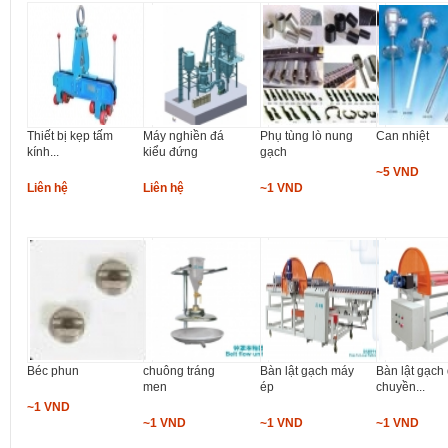
Thiết bị kẹp tấm
Máy nghiền đá
Phụ tùng lò nung
Can nhiệt
kính...
kiểu đứng
gạch
~5 VND
Liên hệ
Liên hệ
~1 VND
Béc phun
chuông tráng
Bàn lật gạch máy
Bàn lật gạch
men
ép
chuyền...
~1 VND
~1 VND
~1 VND
~1 VND