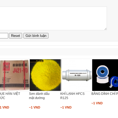
UE HÀN VIỆT
Sơn đánh dấu
KHÍ LẠNH HFCS
BĂNG DÍNH CHỈ 
ĐỨC
mặt đường
R125
~1 VND
1 VND
~1 VND
~1 VND