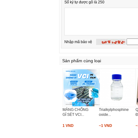
Số ký tự được gõ là 250
Nhập mã bảo vệ
Sản phẩm cùng loại
MÀNG CHỐNG
Trialkylphosphine
Q
GỈ SÉT VCI...
oxide...
1 VND
~1 VND
~