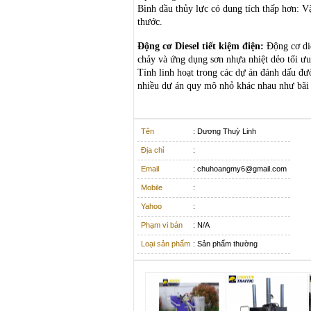
Bình dầu thủy lực có dung tích thấp hơn: V
thước.
Động cơ Diesel tiết kiệm điện:
Động cơ die
chảy và ứng dụng sơn nhựa nhiệt dẻo tối ưu
Tính linh hoạt trong các dự án đánh dấu đườ
nhiều dự án quy mô nhỏ khác nhau như bãi 
Tên
: Dương Thuỳ Linh
Địa chỉ
:
Email
: chuhoangmy6@gmail.com
Mobile
:
Yahoo
:
Phạm vi bán
: N/A
Loại sản phẩm
: Sản phẩm thường