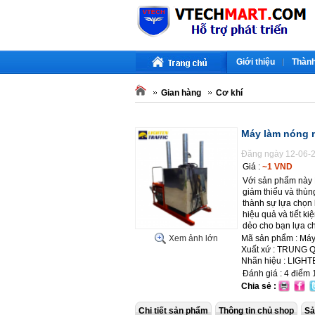
Giới thiệu
Thành
Gian hàng
Cơ khí
Máy làm nóng n
Đăng ngày 12-06-2
Giá :
~1 VND
Với sản phẩm này Li
giảm thiểu và thùn
thành sự lựa chọn 
hiệu quả và tiết k
dẻo cho bạn lựa c
Mã sản phẩm : Máy 
Xem ảnh lớn
Xuất xứ : TRUNG
Nhãn hiệu : LIGH
Đánh giá :
4
điểm
Chia sẻ :
Chi tiết sản phẩm
Thông tin chủ shop
Sả