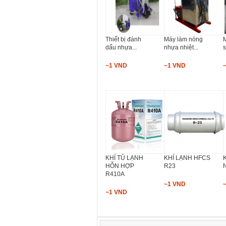
Thiết bị đánh
Máy làm nóng
dấu nhựa...
nhựa nhiệt...
s
~1 VND
~1 VND
KHÍ TỦ LẠNH
KHÍ LẠNH HFCS
HỖN HỢP
R23
R410A
~1 VND
~1 VND