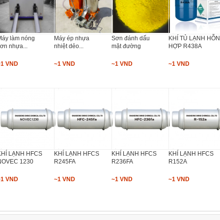
Máy làm nóng
Máy ép nhựa
Sơn đánh dấu
KHÍ TỦ LẠNH HỖ
ơn nhựa...
nhiệt dẻo...
mặt đường
HỢP R438A
~1 VND
~1 VND
~1 VND
~1 VND
KHÍ LẠNH HFCS
KHÍ LẠNH HFCS
KHÍ LẠNH HFCS
KHÍ LẠNH HFCS
NOVEC 1230
R245FA
R236FA
R152A
~1 VND
~1 VND
~1 VND
~1 VND