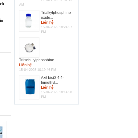
21-04-2025 12:07:13
ích
AM
Trialkylphosphine
oxide...
ấu
Liên hệ
15-04-2025 10:24:57
PM
Triisobutylphosphine...
Liên hệ
15-04-2025 10:19:46 PM
Axit bis(2,4,4-
trimethyl...
Liên hệ
15-04-2025 10:14:50
PM