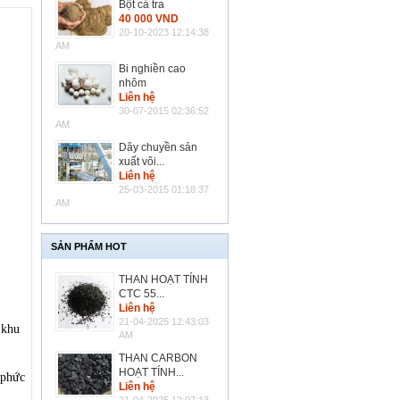
Bột cá tra
40 000 VND
20-10-2023 12:14:38
AM
Bi nghiền cao
nhôm
Liên hệ
30-07-2015 02:36:52
AM
Dây chuyền sản
xuất vôi...
Liên hệ
25-03-2015 01:18:37
AM
SẢN PHẨM HOT
THAN HOẠT TÍNH
CTC 55...
Liên hệ
21-04-2025 12:43:03
 khu
AM
THAN CARBON
HOẠT TÍNH...
 phức
Liên hệ