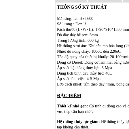
THÔNG SỐ KỸ THUẬT
Mã hàng: LT-HST600
Số lượng : Đơn lẻ
Kích thước (L×W×H): 1790*910*1580 mm
Độ dày đáy bể sơn: 6mm
Trọng lượng tịnh: 600 kg
Hệ thống sưởi ấm: Khí dầu mỏ hóa lỏng (khí
Nhiệt độ nóng chảy: 180oC đến 220oC
Tốc độ quay của thiết bị khuấy: 20-100r/mi
Động cơ Diesel: Động cơ làm mát bằng nướ
Áp suất hệ thống thủy lực: 5 Mpa
Dung tích bình dầu thủy lực: 40L
Áp suất làm việc: 4-5 Mpa
Lớp cách nhiệt: tấm thép dày 4mm, bông c
ĐẶC ĐIỂM
Thiết kế nhỏ gọn:
Có tính di động cao và d
vực tiếp cận hạn chế.\
Hệ thống thủy lực giảm:
Hệ thống thủy lự
tạp không cần thiết.