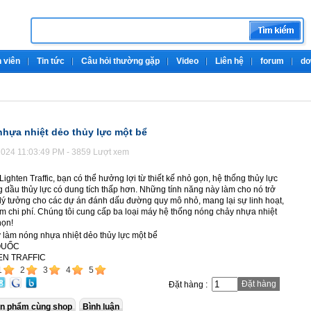
 viên
Tin tức
Câu hỏi thường gặp
Video
Liên hệ
forum
do
hựa nhiệt dẻo thủy lực một bể
024 11:03:49 PM - 3859 Lượt xem
ghten Traffic, bạn có thể hưởng lợi từ thiết kế nhỏ gọn, hệ thống thủy lực
g dầu thủy lực có dung tích thấp hơn. Những tính năng này làm cho nó trở
lý tưởng cho các dự án đánh dấu đường quy mô nhỏ, mang lại sự linh hoạt,
iệm chi phí. Chúng tôi cung cấp ba loại máy hệ thống nóng chảy nhựa nhiệt
họn!
làm nóng nhựa nhiệt dẻo thủy lực một bể
 QUỐC
TEN TRAFFIC
1
2
3
4
5
Đặt hàng
Đặt hàng :
n phẩm cùng shop
Bình luận