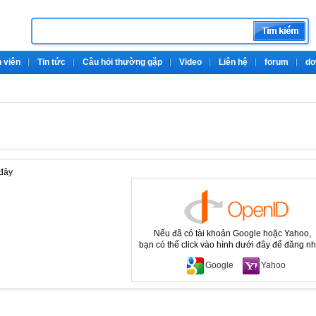
 viên
Tin tức
Câu hỏi thường gặp
Video
Liên hệ
forum
do
 đây
Nếu đã có tài khoản Google hoặc Yahoo,
bạn có thể click vào hình dưới đây để đăng n
Google
Yahoo