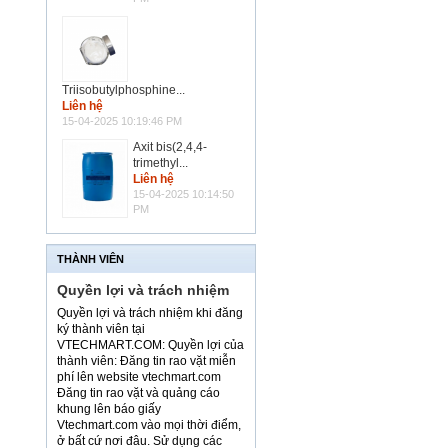
Triisobutylphosphine...
Liên hệ
15-04-2025 10:19:46 PM
Axit bis(2,4,4-
trimethyl...
Liên hệ
15-04-2025 10:14:50
PM
THÀNH VIÊN
Quyền lợi và trách nhiệm
Quyền lợi và trách nhiệm khi đăng
ký thành viên tại
VTECHMART.COM: Quyền lợi của
thành viên: Đăng tin rao vặt miễn
phí lên website vtechmart.com
Đăng tin rao vặt và quảng cáo
khung lên báo giấy
Vtechmart.com vào mọi thời điểm,
ở bất cứ nơi đâu. Sử dụng các