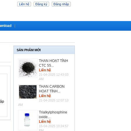
Liên hệ
Đăng ký
Đăng nhập
wnload
SẢN PHẨM MỚI
THAN HOẠT TÍNH
CTC 55...
Liên hệ
21-04-2025 12:43:03
AM
THAN CARBON
HOẠT TÍNH...
Liên hệ
21-04-2025 12:07:13
hập
AM
Trialkylphosphine
oxide...
Liên hệ
15-04-2025 10:24:57
PM