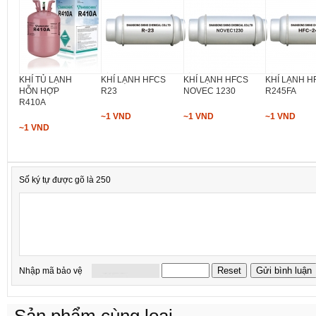
KHÍ TỦ LẠNH
KHÍ LẠNH HFCS
KHÍ LẠNH HFCS
KHÍ LẠNH H
HỖN HỢP
R23
NOVEC 1230
R245FA
R410A
~1 VND
~1 VND
~1 VND
~1 VND
Số ký tự được gõ là 250
Nhập mã bảo vệ