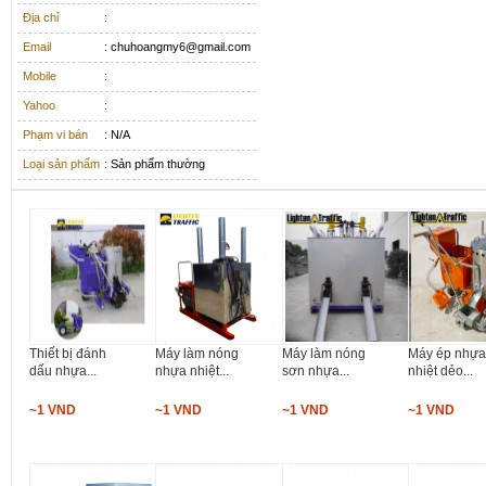
Địa chỉ
:
Email
: chuhoangmy6@gmail.com
Mobile
:
Yahoo
:
Phạm vi bán
: N/A
Loại sản phẩm
: Sản phẩm thường
Thiết bị đánh
Máy làm nóng
Máy làm nóng
Máy ép nhự
dấu nhựa...
nhựa nhiệt...
sơn nhựa...
nhiệt dẻo...
~1 VND
~1 VND
~1 VND
~1 VND