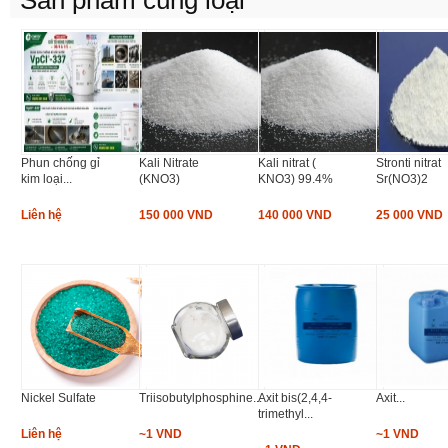
Sản phẩm cùng loại
Phun chống gỉ
Kali Nitrate
Kali nitrat (
Stronti nitrat
kim loại...
(KNO3)
KNO3) 99.4%
Sr(NO3)2
Liên hệ
150 000 VND
140 000 VND
25 000 VND
Nickel Sulfate
Triisobutylphosphine...
Axit bis(2,4,4-
Axit...
trimethyl...
Liên hệ
~1 VND
~1 VND