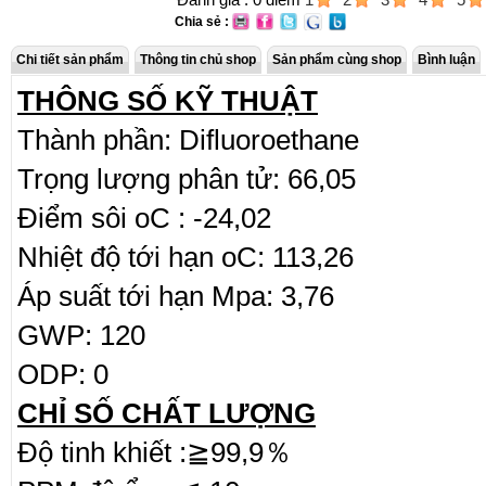
Chia sẻ :
Chi tiết sản phẩm
Thông tin chủ shop
Sản phẩm cùng shop
Bình luận
THÔNG SỐ KỸ THUẬT
Thành phần: Difluoroethane
Trọng lượng phân tử: 66,05
Điểm sôi oC : -24,02
Nhiệt độ tới hạn oC: 113,26
Áp suất tới hạn Mpa: 3,76
GWP: 120
ODP: 0
CHỈ SỐ CHẤT LƯỢNG
Độ tinh khiết :≧99,9％