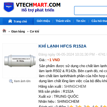
Giới thiệu
Thành viên
Tin tức
Câu hỏi th
Gian hàng
Cơ khí
KHÍ LẠNH HFCS R152A
Đăng ngày 06-05-2024 10:31:30 PM - 4741
Giá :
~1 VND
Sản phẩm được sử dụng cho chất làm lạnh 
làm lạnh R502 & R142b. Bên cạnh đó, nó c
làm chất làm lạnh/thành phần của hỗn hợp 
dụng làm chất lỏng làm việc của bộ điều khi
Xem ảnh lớn
Hãng sản xuất :
SHINGCHEM
Mã sản phẩm : R152A
Xuất xứ : TRUNG QUỐC
Nhãn hiệu : SHINGCHEM
Đánh giá :
0
điểm
1
2
3
4
5