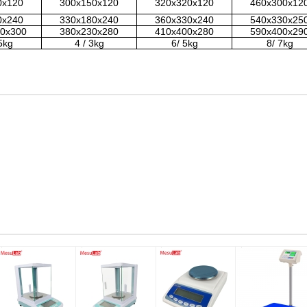
0x120
300x150x120
320x320x120
460x300x12
0x240
330x180x240
360x330x240
540x330x25
0x300
380x230x280
410x400x280
590x400x29
5kg
4
/
3kg
6/
5kg
8/
7kg