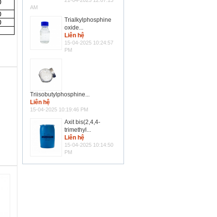
21-04-2025 12:07:13
0
AM
0
Trialkylphosphine
0
oxide...
Liên hệ
15-04-2025 10:24:57
PM
Triisobutylphosphine...
Liên hệ
15-04-2025 10:19:46 PM
Axit bis(2,4,4-
trimethyl...
Liên hệ
15-04-2025 10:14:50
PM