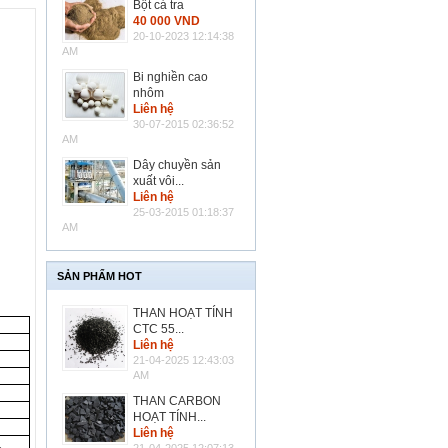
Bột cá tra
40 000 VND
20-10-2023 12:14:38
AM
Bi nghiền cao
nhôm
Liên hệ
30-07-2015 02:36:52
AM
Dây chuyền sản
xuất vôi...
Liên hệ
25-03-2015 01:18:37
AM
SẢN PHẨM HOT
THAN HOẠT TÍNH
CTC 55...
Liên hệ
21-04-2025 12:43:03
AM
THAN CARBON
HOẠT TÍNH...
Liên hệ