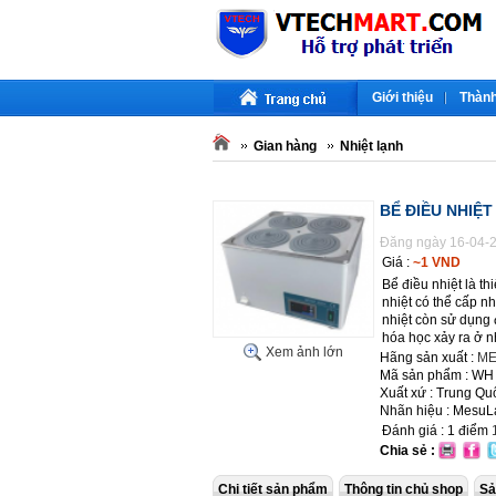
Giới thiệu
Thành
Gian hàng
Nhiệt lạnh
BỂ ĐIỀU NHIỆ
Đăng ngày 16-04-2
Giá :
~1 VND
Bể điều nhiệt là t
nhiệt có thể cấp n
nhiệt còn sử dụng 
hóa học xảy ra ở n
Xem ảnh lớn
Hãng sản xuất :
ME
Mã sản phẩm : WH
Xuất xứ : Trung Qu
Nhãn hiệu : MesuL
Đánh giá :
1
điểm
Chia sẻ :
Chi tiết sản phẩm
Thông tin chủ shop
Sả