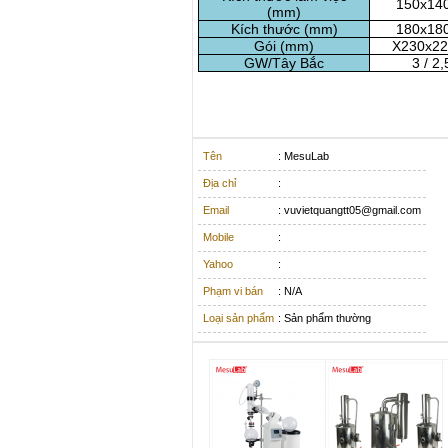
150x14
(mm)
Kích thước (mm)
180x18
Gói
(mm)
X230x22
GW/Tây Bắc
3
/
2,
Tên
: MesuLab
Địa chỉ
:
Email
: vuvietquangtt05@gmail.com
Mobile
:
Yahoo
:
Phạm vi bán
: N/A
Loại sản phẩm
: Sản phẩm thường