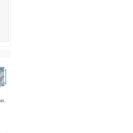
ệt...