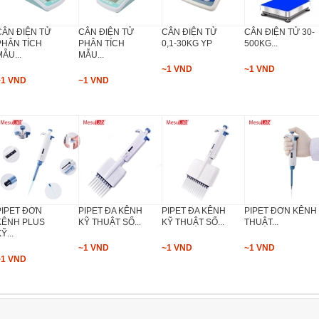
CÂN ĐIỆN TỬ
CÂN ĐIỆN TỬ
CÂN ĐIỆN TỬ
CÂN ĐIỆN TỬ 30-
PHÂN TÍCH
PHÂN TÍCH
0,1-30KG YP
500KG...
ẪU...
MẪU...
~1 VND
~1 VND
~1 VND
~1 VND
PIPET ĐƠN
PIPET ĐA KÊNH
PIPET ĐA KÊNH
PIPET ĐƠN KÊNH
KÊNH PLUS
KỸ THUẬT SỐ...
KỸ THUẬT SỐ...
THUẬT...
Ỹ...
~1 VND
~1 VND
~1 VND
~1 VND