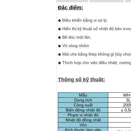
Đặc điểm:
◆
Điều khiển bằng vi xử lý,
◆
Hiển thị kỹ thuật số nhiệt độ bên tron
◆
Bể đúc một lần,
◆
Vỏ vòng nhôm
◆
Mái che bằng thép không gỉ (tùy chọ
◆
Thích hợp cho việc điều nhiệt, nướng
Thông số kỹ thuật:
Mẫu
WH-
Dung tích
3L
Công suất
20
Biến động nhiệt độ
±
0,
Phạm vi nhiệt độ
Nhiệt độ đồng nhất
Vôn
Kích thước làm việc