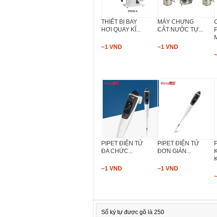
THIẾT BỊ BAY
MÁY CHƯNG
HƠI QUAY KĨ...
CẤT NƯỚC TỰ...
M
~1 VND
~1 VND
PIPET ĐIỆN TỬ
PIPET ĐIỆN TỬ
ĐA CHỨC...
ĐƠN GIẢN...
K
~1 VND
~1 VND
Số ký tự được gõ là 250