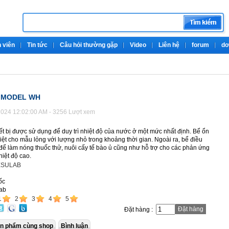
 viên
Tin tức
Câu hỏi thường gặp
Video
Liên hệ
forum
do
T MODEL WH
024 12:02:00 AM - 3256 Lượt xem
hiết bị được sử dụng để duy trì nhiệt độ của nước ở một mức nhất định. Bể ổn
hiệt cho mẫu lỏng với lượng nhỏ trong khoảng thời gian. Ngoài ra, bể điều
để làm nóng thuốc thử, nuôi cấy tế bào ủ cũng như hỗ trợ cho các phản ứng
hiệt độ cao.
SULAB
ốc
ab
1
2
3
4
5
Đặt hàng
Đặt hàng :
n phẩm cùng shop
Bình luận