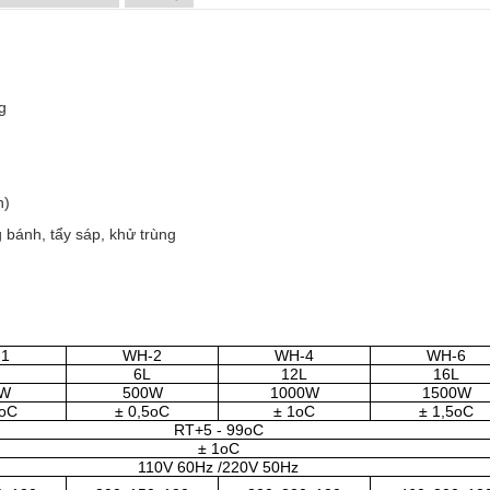
g
n)
 bánh, tẩy sáp, khử trùng
1
WH-2
WH-4
WH-6
6L
12L
16L
0W
500W
1000W
1500W
5oC
±
0,5oC
±
1oC
±
1,5oC
RT+5
-
99oC
±
1oC
110V 60Hz /220V 50Hz