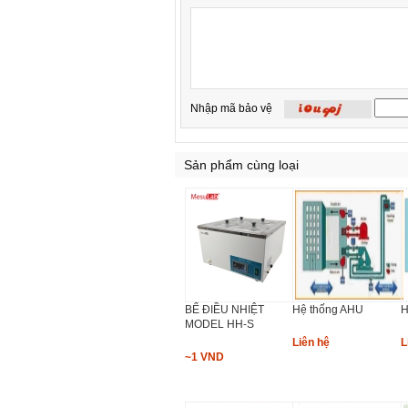
Nhập mã bảo vệ
Sản phẩm cùng loại
BỂ ĐIỀU NHIỆT
Hệ thống AHU
H
MODEL HH-S
Liên hệ
L
~1 VND