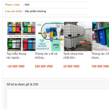
Phạm vi bán
: N/A
Loại sản phẩm
: Sản phẩm thường
Top mẫu thùng
Thùng rác y tế và
Tank nhựa hóa
Thùng rác 240
rác ngoài...
những...
chất bồn...
nhựa...
~10 000 VND
100 000 VND
10 000 VND
700 000 VN
Số ký tự được gõ là 250