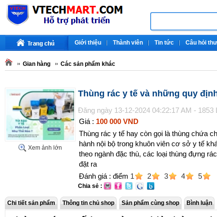
Giới thiệu
Thành viên
Tin tức
Câu hỏi th
Gian hàng
Các sản phẩm khác
Thùng rác y tế và những quy định
Đăng ngày 13-12-2024 04:22:17 AM - 1853
Giá :
100 000 VND
Thùng rác y tế hay còn gọi là thùng chứa c
hành nội bộ trong khuôn viên cơ sở y tế 
Xem ảnh lớn
theo ngành đặc thù, các loại thùng đựng r
đặt ra
Đánh giá : điểm
1
2
3
4
5
Chia sẻ :
Chi tiết sản phẩm
Thông tin chủ shop
Sản phẩm cùng shop
Bình luận