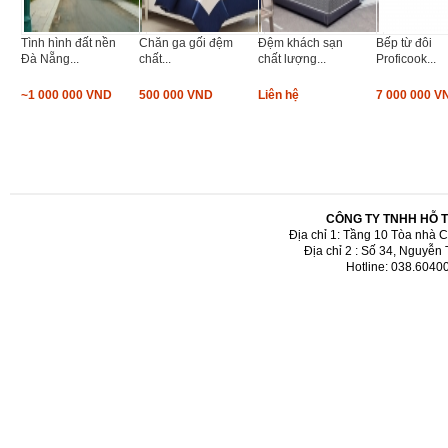
Tình hình đất nền
Chăn ga gối đệm
Đệm khách sạn
Bếp từ đôi
Đà Nẵng...
chất...
chất lượng...
Proficook...
~1 000 000 VND
500 000 VND
Liên hệ
7 000 000 V
CÔNG TY TNHH HỖ 
Địa chỉ 1: Tầng 10 Tòa nhà 
Địa chỉ 2 : Số 34, Nguyễn
Hotline: 038.6040