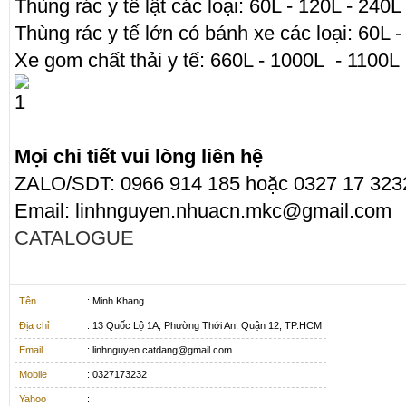
Thùng rác y tế lật các loại: 60L - 120L - 240L
Thùng rác y tế lớn có bánh xe các loại: 60L -
Xe gom chất thải y tế: 660L - 1000L - 1100L
Mọi chi tiết vui lòng liên hệ
ZALO/SDT: 0966 914 185 hoặc 0327 17 323
Email: linhnguyen.nhuacn.mkc@gmail.com
CATALOGUE
Tên
: Minh Khang
Địa chỉ
: 13 Quốc Lộ 1A, Phường Thới An, Quận 12, TP.HCM
Email
: linhnguyen.catdang@gmail.com
Mobile
: 0327173232
Yahoo
: