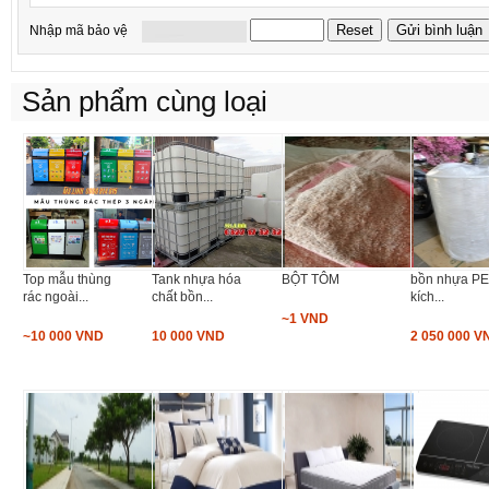
Nhập mã bảo vệ
Sản phẩm cùng loại
Top mẫu thùng
Tank nhựa hóa
BỘT TÔM
bồn nhựa PE 
rác ngoài...
chất bồn...
kích...
~1 VND
~10 000 VND
10 000 VND
2 050 000 V