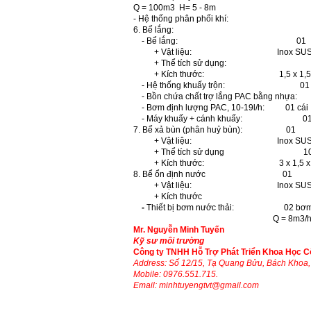
Q = 100m
3
H= 5 - 8m
- Hệ thống phân phối khí:
6. Bể lắng:
- Bể lắng: 01
+ Vật liệu: Inox SUS 
+ Thể tích sử dụng:
+ Kích thước: 1,5 x 1,5 x 3
- Hệ thống khuấy trộn: 01 
- Bồn chứa chất trợ lắng PAC bằng nhựa:
- Bơm định lượng PAC, 10-19l/h: 01 cái
- Máy khuấy + cánh khuấy: 01
7. Bể xả bùn (phân huỷ bùn): 01
+ Vật liệu: Inox SUS
+ Thể tích sử dụng 10,
+ Kích thước: 3 x 1,5 x 
8. Bể ổn định nướ
+ Vật liệu: Inox SUS 
+ Kích thướ
-
Thiết bị bơm nước thải: 02 bơm (
Q = 8m
3
/
Mr. Nguyễn Minh Tuyến
Kỹ sư môi trường
Công ty TNHH Hỗ Trợ Phát Triển Khoa Học C
Address: Số 12/15, Tạ Quang Bửu, Bách Khoa, 
Mobile: 0976.551.715.
Email:
minhtuyengtvt@gmail.com