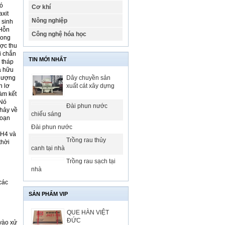
có
Cơ khí
axit
Nông nghiệp
 sinh
 Hỗn
Công nghệ hóa học
rong
ược thu
i chắn
TIN MỚI NHẤT
a tháp
à hữu
 lượng
Dây chuyền sản
n lơ
xuất cát xây dựng
àm kết
 Nó
Đài phun nước
chảy về
chiếu sáng
đoạn
Đài phun nước
CH
4
và
Trồng rau thủy
thời
canh tại nhà
Trồng rau sạch tại
nhà
các
SẢN PHẨM VIP
QUE HÀN VIỆT
ĐỨC
 vào xử