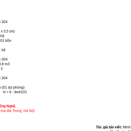
304
,5 (m)
hệ
 01 bồn
 hệ
 304
8 m
3
3
c 01
304
c
01 dự phòng)
h H = 6 - 8mH
2
O
ông Nghệ.
Hai Bà Trưng, Hà Nội.
Tác giả bài viết:
Minh