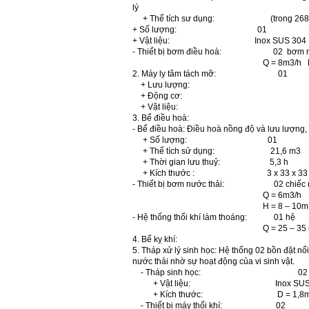
lý
+ Thể tích sư dụng: (trong 268 k
+ Số lượng: 01
+ Vật liệu: Inox SUS 304
- Thiết bị bơm điều hoà: 02 bơm nước
Q = 8m
3
/h 
2. Máy ly tâm tách mỡ: 01
+ Lưu lượng:
+ Động cơ:
+ Vật liệu:
3. Bể điều hoà:
- Bể điều hoà: Điều hoà nồng độ và lưu lượng
+ Số lượng: 01
+ Thể tích sử dụng: 21,6 m
3
+ Thời gian lưu thuỷ: 5,3 h
+ Kích thước : 3 x 3
- Thiết bị bơm nước thải: 02 chiếc (0
Q = 6m
3
/h
H = 8 – 10m
- Hệ thống thổi khí làm thoáng: 01 hệ
Q = 25 – 35 
4. Bể kỵ khí:
5. Tháp xử lý sinh học: Hệ thống 02 bồn đặt nổi
nước thải nhờ sự hoạt động của vi sinh vật.
- Tháp sinh học: 02
+ Vật liệu: Inox SUS 
+ Kích thước: D = 1,8m 
- Thiết bị máy thổi khí: 02