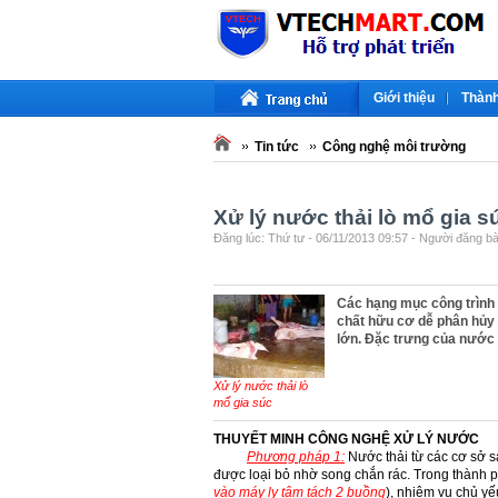
Giới thiệu
Thành
Tin tức
Công nghệ môi trường
Xử lý nước thải lò mổ gia s
Đăng lúc: Thứ tư - 06/11/2013 09:57 - Người đăng bài
Các hạng mục công trình 
chất hữu cơ dễ phân hủy 
lớn. Đặc trưng của nước t
Xử lý nước thải lò
mổ gia súc
THUYẾT MINH CÔNG NGHỆ XỬ LÝ NƯỚC
Phương pháp 1:
Nước thải từ các cơ sở s
được loại bỏ nhờ song chắn rác. Trong thành p
vào máy ly tâm tách 2 buồng
), nhiệm vụ chủ y