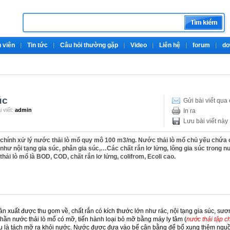
 viên
Tin tức
Câu hỏi thường gặp
Video
Liên hệ
forum
do
úc
Gửi bài viết qua
 viết:
admin
In ra
Lưu bài viết này
chính xử lý nước thải lò mổ quy mô 100 m3/ng. Nước thải lò mổ chủ yếu chứa 
như nội tạng gia súc, phân gia súc,…Các chất rắn lơ lửng, lông gia súc trong 
hải lò mổ là BOD, COD, chất rắn lơ lửng, colifrom, Ecoli cao.
ản xuất được thu gom về, chất rắn có kích thước lớn như rác, nội tạng gia súc, sư
hần nước thải lò mổ có mỡ, tiến hành loại bỏ mỡ bằng máy ly tâm (
nước thải tập 
ếu là tách mỡ ra khỏi nước. Nước được đưa vào bể cân bằng để bổ xung thêm ngu