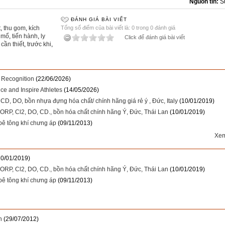
Nguồn tin:
S
ĐÁNH GIÁ BÀI VIẾT
t
,
thu gom
,
kích
Tổng số điểm của bài viết là: 0 trong 0 đánh giá
 mổ
,
tiến hành
,
ly
Click để đánh giá bài viết
,
cần thiết
,
trước khi
,
 Recognition
(22/06/2026)
e and Inspire Athletes
(14/05/2026)
CD, DO, bồn nhựa đựng hóa chất/ chính hãng giá rẻ ý , Đức, Italy
(10/01/2019)
RP, Cl2, DO, CD., bồn hóa chất chính hãng Ý, Đức, Thái Lan
(10/01/2019)
bê tông khí chưng áp
(09/11/2013)
Xem 
10/01/2019)
RP, Cl2, DO, CD., bồn hóa chất chính hãng Ý, Đức, Thái Lan
(10/01/2019)
bê tông khí chưng áp
(09/11/2013)
n
(29/07/2012)