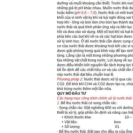
dưỡng và muối khoáng cần thiết. Trước khi nướ
những giá trị pH khác nhau. Muốn nước thải đư
hoặc kiềm (
pH 6,6 – 7,6
). Nước thải có môi tr
khối của vi sinh vật kỵ khí và tuỳ nghi đóng va
hợp khí - lỏng và bùn làm cho bùn tạo thành dạ
nước thải và quá trình phản ứng xảy ra liên tục
hồi và đưa vào xử dụng. Một số bọt khí và hạt 
phía trên các bọt khí vỡ ra và các hạt bùn được 
xử lý sinh học. Ở đó nước thải cần được cung c
cơ của nước thải được khoáng hoá bởi các vi s
được giải phóng trong quá trình này để tạo sin
lửng. Lắng cặn là một trong những phương pháp
tủa những vật chất trong nước. Lợi dụng về sự 
được điều khiển bởi nguyên tắc tách trọng lực
bể ổn định để các chất hữu cơ và các chất rắn 
này nước thải đạt tiêu chuẩn loại B.
Phương pháp 2:
Nước thải được xử lý qua các g
CO
2
. Để khử khí CH
4
và CO
2
được tạo ra, chún
khử trùng nước thêm một lần nữa.
QUY MÔ ĐẦU TƯ
Các hạng mục công trình chính xử lý nước thả
1.
Bể thu nước thải có song chắn rác:
- Song chắn rác: Đặt nghiêng 60
0
so với đường
thiết bị xử lý, góp phần ổn định và nâng cao hiệ
+ Khích thước khe: 10 – 3
+ Vật liệu: Inox
+ Số lượng: 01
- Bể thu nước thải: Đặt sao cho đầu ra của ống