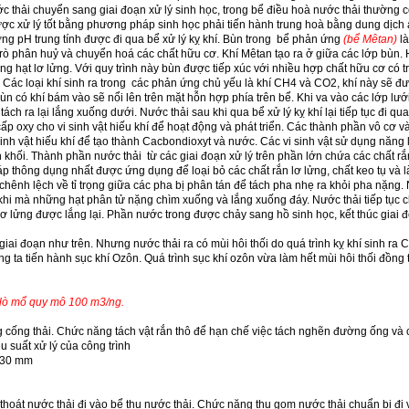
c thải chuyển sang giai đoạn xử lý sinh học, trong bể điều hoà nước thải thường 
ợc xử lý tốt bằng phương pháp sinh học phải tiến hành trung hoà bằng dung dịch 
ường pH trung tính được đi qua bể xử lý kỵ khí. Bùn trong bể phản ứng
(bể Mêtan)
là
i trò phân huỷ và chuyển hoá các chất hữu cơ. Khí Mêtan tạo ra ở giữa các lớp bùn.
ng hạt lơ lửng. Với quy trình này bùn được tiếp xúc với nhiều hợp chất hữu cơ có t
. Các loại khí sinh ra trong các phản ứng chủ yếu là khí CH
4
và CO
2
, khí này sẽ đ
bùn có khí bám vào sẽ nổi lên trên mặt hỗn hợp phía trên bể. Khi va vào các lớp lướ
tách ra lại lắng xuống dưới. Nước thải sau khi qua bể xử lý kỵ khí lại tiếp tục đi qu
ấp oxy cho vi sinh vật hiếu khí để hoạt động và phát triển. Các thành phần vô cơ v
inh vật hiếu khí để tạo thành Cacbondioxyt và nước. Các vi sinh vật sử dụng năng
h khối. Thành phần nước thải từ các giai đoạn xử lý trên phần lớn chứa các chất rắ
 thông dụng nhất được ứng dụng để loại bỏ các chất rắn lơ lửng, chất keo tụ và l
chênh lệch về tỉ trọng giữa các pha bị phân tán để tách pha nhẹ ra khỏi pha nặng.
 khi mà những hạt phân tử nặng chìm xuống và lắng xuống đáy. Nước thải tiếp tục 
lơ lửng được lắng lại. Phần nước trong được chảy sang hồ sinh học, kết thúc giai 
iai đoạn như trên. Nhưng nước thải ra có mùi hôi thối do quá trình kỵ khí sinh ra 
g ta tiến hành sục khí Ozôn. Quá trình sục khí ozôn vừa làm hết mùi hôi thối đồng 
i lò mổ quy mô 100 m
3
/ng.
 cống thải. Chức năng tách vật rắn thô để hạn chế việc tách nghẽn đường ống và 
u suất xử lý của công trình
0 mm
 thoát nước thải đi vào bể thu nước thải. Chức năng thu gom nước thải chuẩn bị đi