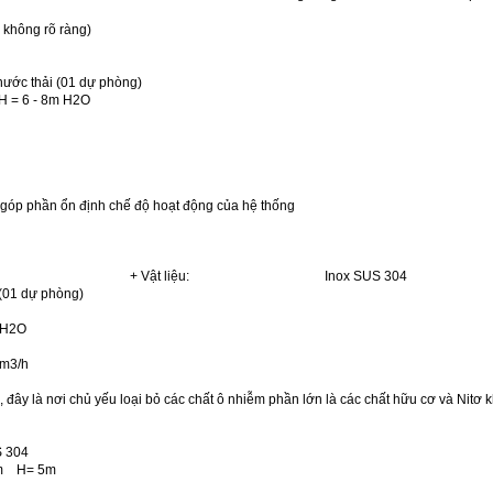
hông rõ ràng)
 thải (01 dự phòng)
H = 6 - 8m H
2
O
, góp phần ổn định chế độ hoạt động của hệ thống
3 x 33 + Vật liệu: Inox SUS 304
1 dự phòng)
H
2
O
m
3
/h
, đây là nơi chủ yếu loại bỏ các chất ô nhiễm phần lớn là các chất hữu cơ và Nitơ k
304
H= 5m