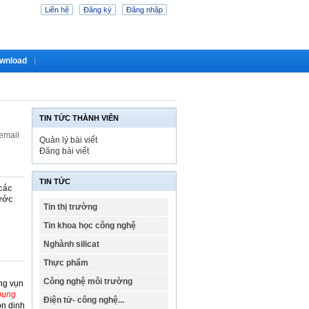
Liên hệ
Đăng ký
Đăng nhập
wnload
TIN TỨC THÀNH VIÊN
 email
Quản lý bài viết
Đăng bài viết
TIN TỨC
các
nước
Tin thị trường
Tin khoa học công nghệ
Nghành silicat
Thực phẩm
Công nghệ môi trường
ơng vụn
chung
Điện tử- công nghệ...
ồn dinh