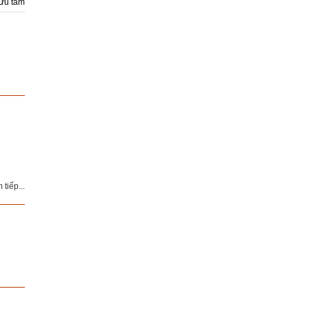
ưu tầm
tiếp...