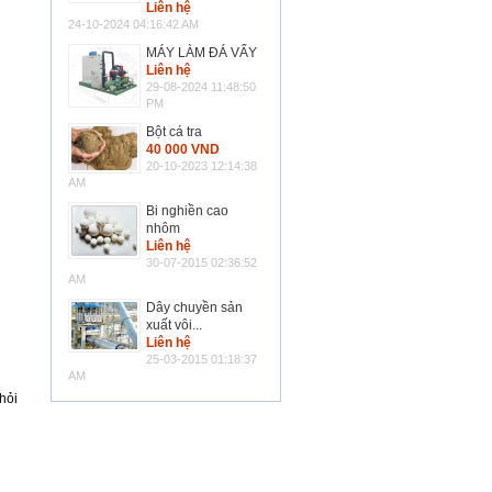
Liên hệ
24-10-2024 04:16:42 AM
MÁY LÀM ĐÁ VẨY
Liên hệ
29-08-2024 11:48:50
PM
Bột cá tra
40 000 VND
20-10-2023 12:14:38
AM
Bi nghiền cao
nhôm
Liên hệ
30-07-2015 02:36:52
AM
Dây chuyền sản
xuất vôi...
Liên hệ
25-03-2015 01:18:37
AM
hỏi