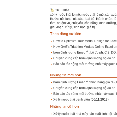
TỪ KHÓA:
xử lý nước thải lò mổ
,
nước thải lò mổ
,
sản xuấ
thước
,
nội tạng
,
gia súc
,
loại bỏ
,
thành phần
,
lò
tâm
,
nhiệm vụ
,
chủ yếu
,
cân bằng
,
dinh dưỡng
giai đoạn
,
xử lý
,
sinh học
,
giá trị
Theo dòng sự kiện
How to Optimize Your Medal Design for Face
How GAG's Triathlon Medals Define Excellenc
bơm định lượng Emec Ý , bộ đo ph, Cl2, DO, 
Chuyên cung cấp bơm định lượng bộ đo ph, O
Báo cáo tác động môi trường nhà máy gạch 
Những tin mới hơn
bơm định lượng Emec Ý chính hãng giá rẻ
(
Chuyên cung cấp bơm định lượng bộ đo ph, O
Báo cáo tác động môi trường nhà máy gạch 
Xử lý nước thải bệnh viện
(06/11/2013)
Những tin cũ hơn
Xử lý nước thải nhà máy sản xuất tinh bột sắ