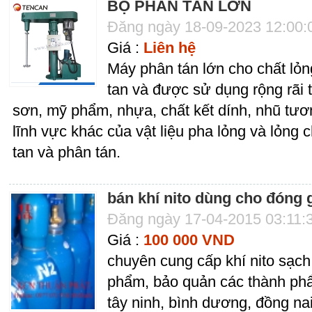
BỘ PHÂN TÁN LỚN
Đăng ngày 18-09-2023 12:00
Giá :
Liên hệ
Máy phân tán lớn cho chất lỏng
tan và được sử dụng rộng rãi
sơn, mỹ phẩm, nhựa, chất kết dính, nhũ tư
lĩnh vực khác của vật liệu pha lỏng và lỏng 
tan và phân tán.
bán khí nito dùng cho đóng
Đăng ngày 17-04-2015 03:11:
Giá :
100 000 VND
chuyên cung cấp khí nito sạch
phẩm, bảo quản các thành phẩ
tây ninh, bình dương, đồng na