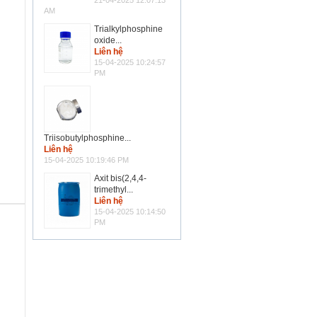
21-04-2025 12:07:13
AM
Trialkylphosphine
oxide...
Liên hệ
15-04-2025 10:24:57
PM
Triisobutylphosphine...
Liên hệ
15-04-2025 10:19:46 PM
Axit bis(2,4,4-
trimethyl...
Liên hệ
15-04-2025 10:14:50
PM