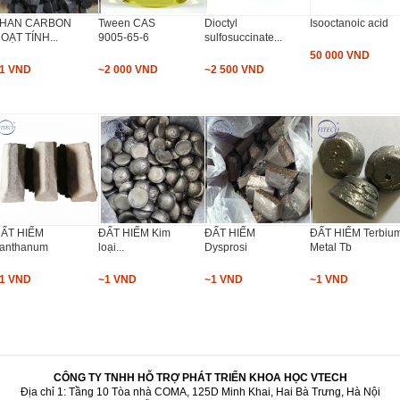
HAN CARBON
Tween CAS
Dioctyl
Isooctanoic acid
OẠT TÍNH...
9005-65-6
sulfosuccinate...
50 000 VND
1 VND
~2 000 VND
~2 500 VND
ẤT HIẾM
ĐẤT HIẾM Kim
ĐẤT HIẾM
ĐẤT HIẾM Terbiu
anthanum
loại...
Dysprosi
Metal Tb
1 VND
~1 VND
~1 VND
~1 VND
CÔNG TY TNHH HỖ TRỢ PHÁT TRIỂN KHOA HỌC VTECH
Địa chỉ 1: Tầng 10 Tòa nhà COMA, 125D Minh Khai, Hai Bà Trưng, Hà Nội