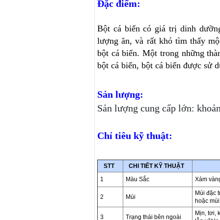
Đặc điểm:
Bột cá biển có giá trị dinh dưỡ
lượng ăn, và rất khó tìm thấy m
bột cá biển. Một trong những th
bột cá biển, bột cá biển được 
Sản lượng:
Sản lượng cung cấp lớn: khoả
Chỉ tiêu kỹ thuật:
STT
CHI TIẾT KỸ THUẬT
1
Màu Sắc
Xám vàng
Mùi đặc t
2
Mùi
hoặc mùi
Mịn, tơi,
3
Trạng thái bên ngoài