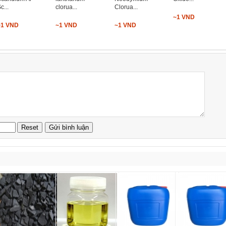
c...
clorua...
Clorua...
~1 VND
~1 VND
~1 VND
~1 VND