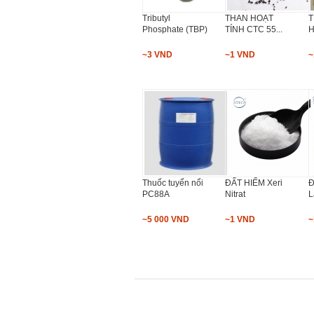
Tributyl
THAN HOẠT
T
Phosphate (TBP)
TÍNH CTC 55...
H
~3 VND
~1 VND
~
Thuốc tuyển nổi
ĐẤT HIẾM Xeri
Đ
PC88A
Nitrat
L
~5 000 VND
~1 VND
~