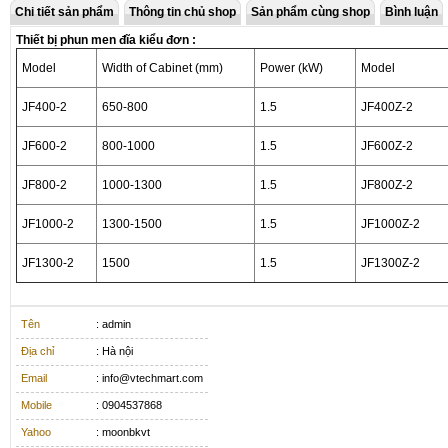
Chi tiết sản phẩm
Thông tin chủ shop
Sản phẩm cùng shop
Bình luận
Thiết bị phun men đĩa kiểu đơn :
Model
Width of Cabinet (mm)
Power (kW)
Model
JF400-2
650-800
1.5
JF400Z-2
JF600-2
800-1000
1.5
JF600Z-2
JF800-2
1000-1300
1.5
JF800Z-2
JF1000-2
1300-1500
1.5
JF1000Z-2
JF1300-2
1500
1.5
JF1300Z-2
Tên
: admin
Địa chỉ
: Hà nội
Email
: info@vtechmart.com
Mobile
: 0904537868
Yahoo
: moonbkvt