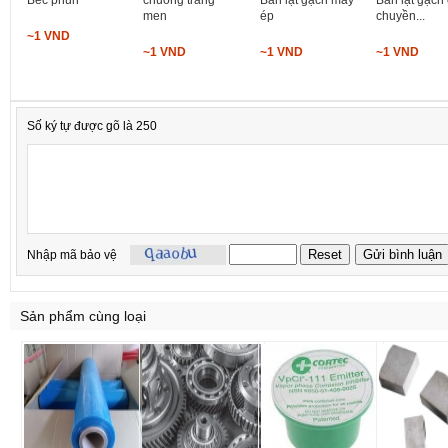
men
ép
chuyền...
~1 VND
~1 VND
~1 VND
~1 VND
Số ký tự được gõ là 250
Nhập mã bảo vệ
Sản phẩm cùng loại