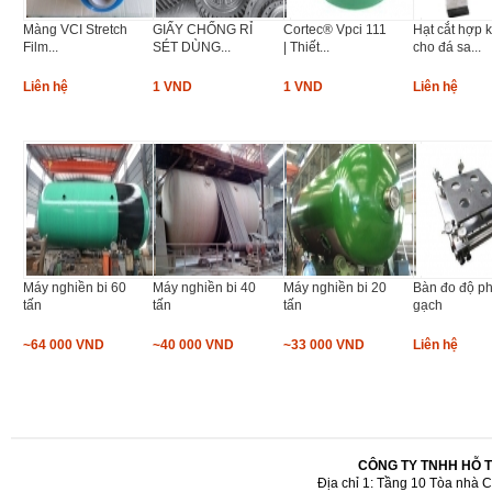
Màng VCI Stretch
GIẤY CHỐNG RỈ
Cortec® Vpci 111
Hạt cắt hợp 
Film...
SÉT DÙNG...
| Thiết...
cho đá sa...
Liên hệ
1 VND
1 VND
Liên hệ
Máy nghiền bi 60
Máy nghiền bi 40
Máy nghiền bi 20
Bàn đo độ p
tấn
tấn
tấn
gạch
~64 000 VND
~40 000 VND
~33 000 VND
Liên hệ
CÔNG TY TNHH HỖ 
Địa chỉ 1: Tầng 10 Tòa nhà 