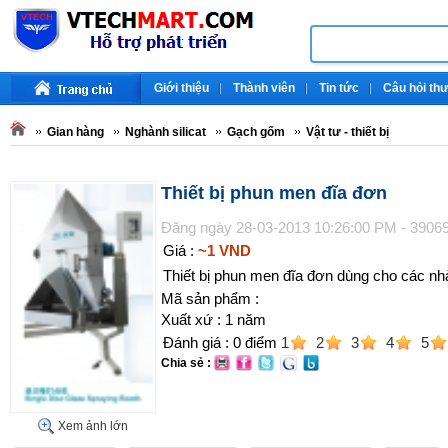
Giới thiệu
Thành viên
Tin tức
Câu hỏi th
Gian hàng
Nghành silicat
Gạch gốm
Vật tư - thiết bị
Thiết bị phun men đĩa đơn
Đăng ngày 28-03-2013 10:26:00 PM - 3906
Giá :
~1 VND
Thiết bị phun men đĩa đơn dùng cho các 
Mã sản phẩm :
Xuất xứ : 1 năm
Đánh giá :
0
điểm
1
2
3
4
5
Chia sẻ :
Xem ảnh lớn