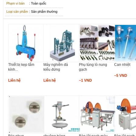
Phạm vi bán
: Toàn quốc
Loại sản phẩm
: Sản phẩm thường
Thiết bị kẹp tấm
Máy nghiền đá
Phụ tùng lò nung
Can nhiệt
kính...
kiểu đứng
gạch
~5 VND
Liên hệ
Liên hệ
~1 VND
Béc phun
chuông tráng
Bàn lật gạch máy
Bàn lật gạch