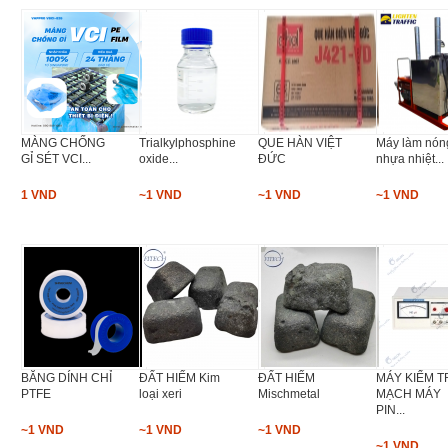
MÀNG CHỐNG
Trialkylphosphine
QUE HÀN VIỆT
Máy làm nón
GỈ SÉT VCI...
oxide...
ĐỨC
nhựa nhiệt...
1 VND
~1 VND
~1 VND
~1 VND
BĂNG DÍNH CHỈ
ĐẤT HIẾM Kim
ĐẤT HIẾM
MÁY KIỂM T
PTFE
loại xeri
Mischmetal
MẠCH MÁY
PIN...
~1 VND
~1 VND
~1 VND
~1 VND