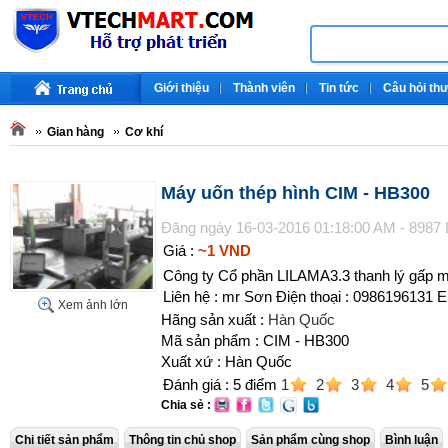
Giới thiệu
Thành viên
Tin tức
Câu hỏi th
Gian hàng
Cơ khí
Máy uốn thép hình CIM - HB300
Đăng ngày 16-03-2016 01:18:00 AM - 8987
Giá :
~1 VND
Công ty Cổ phần LILAMA3.3 thanh lý gấp 
Liên hệ : mr Sơn Điện thoại : 0986196131 
Xem ảnh lớn
Hãng sản xuất :
Hàn Quốc
Mã sản phẩm : CIM - HB300
Xuất xứ : Hàn Quốc
Đánh giá :
5
điểm
1
2
3
4
5
Chia sẻ :
Chi tiết sản phẩm
Thông tin chủ shop
Sản phẩm cùng shop
Bình luận