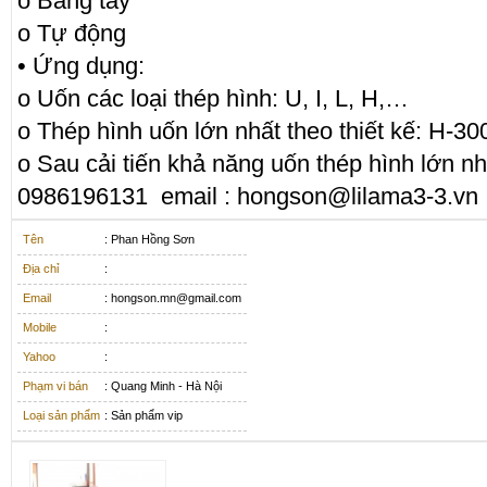
o Bằng tay
o Tự động
• Ứng dụng:
o Uốn các loại thép hình: U, I, L, H,…
o Thép hình uốn lớn nhất theo thiết kế: H-30
o Sau cải tiến khả năng uốn thép hình lớn nh
0986196131 email : hongson@lilama3-3.vn
Tên
: Phan Hồng Sơn
Địa chỉ
:
Email
: hongson.mn@gmail.com
Mobile
:
Yahoo
:
Phạm vi bán
: Quang Minh - Hà Nội
Loại sản phẩm
: Sản phẩm vip