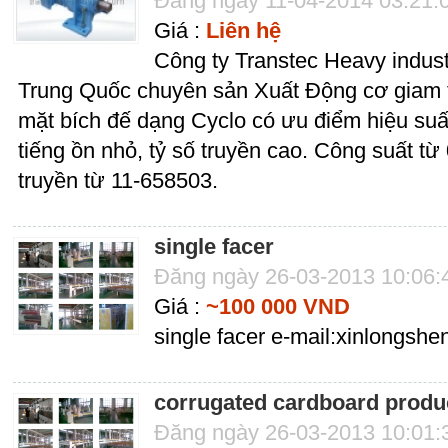
Đăng ngày 11-04-2014 03:21:
Giá :
Liên hệ
Công ty Transtec Heavy industr
Trung Quốc chuyên sản Xuất Động cơ giam t
mặt bích đế dạng Cyclo có ưu điểm hiệu suấ
tiếng ồn nhỏ, tỷ số truyền cao. Công suất 
truyền từ 11-658503.
single facer
Đăng ngày 26-03-2013 10:06
Giá :
~100 000 VND
single facer e-mail:xinlongs
corrugated cardboard produc
Đăng ngày 26-03-2013 10:01