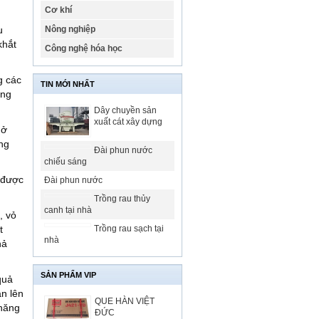
Cơ khí
u
Nông nghiệp
khắt
Công nghệ hóa học
g các
TIN MỚI NHẤT
ụng
Dây chuyền sản
xuất cát xây dựng
 ở
ng
Đài phun nước
chiếu sáng
g được
Đài phun nước
Trồng rau thủy
canh tại nhà
, vỏ
t
Trồng rau sạch tại
nhà
hả
SẢN PHẨM VIP
quả
an lên
QUE HÀN VIỆT
 năng
ĐỨC