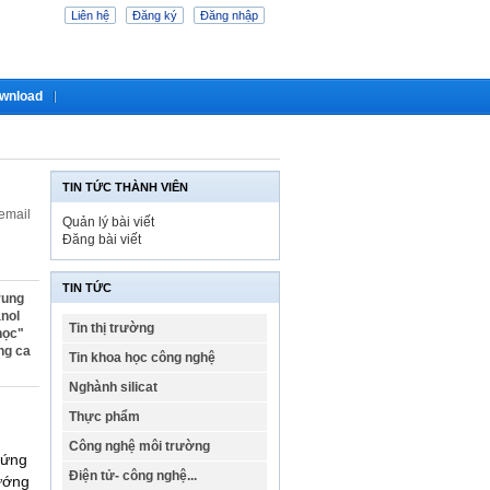
Liên hệ
Đăng ký
Đăng nhập
wnload
TIN TỨC THÀNH VIÊN
 email
Quản lý bài viết
Đăng bài viết
TIN TỨC
rung
anol
Tin thị trường
học"
ng ca
Tin khoa học công nghệ
Nghành silicat
Thực phẩm
Công nghệ môi trường
 ứng
Điện tử- công nghệ...
ướng