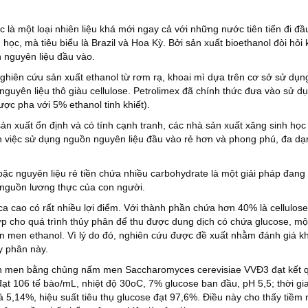
c là một loại nhiên liệu khá mới ngay cả với những nước tiên tiến đi đầ
 học, mà tiêu biểu là Brazil và Hoa Kỳ. Bởi sản xuất bioethanol đòi hỏi 
 nguyên liệu đầu vào.
ghiên cứu sản xuất ethanol từ rơm rạ, khoai mì dựa trên cơ sở sử dụn
nguyên liệu thô giàu cellulose. Petrolimex đã chính thức đưa vào sử d
ược pha với 5% ethanol tinh khiết).
n xuất ổn định và có tính cạnh tranh, các nhà sản xuất xăng sinh học
h việc sử dụng nguồn nguyên liệu đầu vào rẻ hơn và phong phú, đa dạ
oặc nguyên liệu rẻ tiền chứa nhiều carbohydrate là một giải pháp đan
 nguồn lương thực của con người.
ca cao có rất nhiều lợi điểm. Với thành phần chứa hơn 40% là cellulose
hợp cho quá trình thủy phân để thu được dung dịch có chứa glucose, mộ
ên men ethanol. Vì lý do đó, nghiên cứu được đề xuất nhằm đánh giá k
y phân này.
lên men bằng chủng nấm men Saccharomyces cerevisiae VVĐ3 đạt kết 
đạt 106 tế bào/mL, nhiệt độ 30
o
C, 7% glucose ban đầu, pH 5,5; thời gi
 5,14%, hiệu suất tiêu thụ glucose đạt 97,6%. Điều này cho thấy tiềm