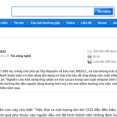
 viên
Tin tức
Câu hỏi thường gặp
Video
Liên hệ
forum
do
cao
Gửi bài viết qua
bài viết:
Tin công nghệ
In ra
Lưu bài viết này
17.000 ha, trồng chủ yếu tại Tây Nguyên và khu vực ĐBSCL, và sản lượng trái t
 Nam hoàn toàn có khả năng tận dụng vỏ loại trái này để ứng dụng sản xuất eth
 án "Nghiên cứu khả năng thủy phân vỏ trái cacao trong sản xuất ethanol sinh 
định hướng tìm đến nguồn năng lượng mới mà còn mở thêm hướng cho việc trồ
nhiều năm qua.
n cứu này cho biết: "Việc thải ra một lượng lớn khí CO
2
dẫn đến hiệu
 khi quá phụ thuộc vào nguồn dầu mỏ đã hình thành nên những định h