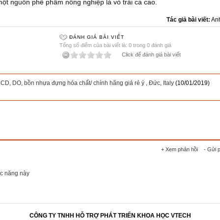
 một nguồn phế phẩm nông nghiệp là vỏ trái ca cao.
Tác giả bài viết:
An
ĐÁNH GIÁ BÀI VIẾT
Tổng số điểm của bài viết là: 0 trong 0 đánh giá
Click để đánh giá bài viết
CD, DO, bồn nhựa đựng hóa chất/ chính hãng giá rẻ ý , Đức, Italy
(10/01/2019)
+ Xem phản hồi
- Gửi 
ức năng này
CÔNG TY TNHH HỖ TRỢ PHÁT TRIỂN KHOA HỌC VTECH