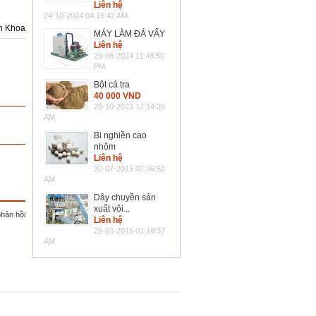
Liên hệ
24-10-2024 04:16:42 AM
h Khoa
MÁY LÀM ĐÁ VẨY
Liên hệ
29-08-2024 11:48:50
PM
Bột cá tra
40 000 VND
20-10-2023 12:14:38
AM
Bi nghiền cao
nhôm
Liên hệ
30-07-2015 02:36:52
AM
Dây chuyền sản
xuất vôi...
phản hồi
Liên hệ
25-03-2015 01:18:37
AM