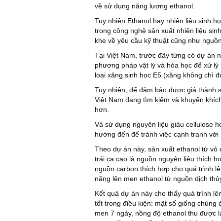
về sử dụng năng lượng ethanol.
Tuy nhiên Ethanol hay nhiên liệu sinh họ
trong công nghệ sản xuất nhiên liệu sinh
khe về yêu cầu kỹ thuật cũng như nguồn
Tại Việt Nam, trước đây từng có dự án n
phương pháp vật lý và hóa học để xử lý 
loại xăng sinh học E5 (xăng không chì đ
Tuy nhiên, để đảm bảo được giá thành sả
Việt Nam đang tìm kiếm và khuyến khíc
hơn.
Và sử dụng nguyên liệu giàu cellulose h
hướng đến để tránh việc cạnh tranh với
Theo dự án này, sản xuất ethanol từ vỏ 
trái ca cao là nguồn nguyên liệu thích 
nguồn carbon thích hợp cho quá trình l
năng lên men ethanol từ nguồn dịch thủ
Kết quả dự án này cho thấy quá trình 
tốt trong điều kiện: mật số giống chủng 
men 7 ngày, nồng độ ethanol thu được là