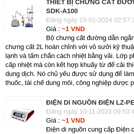
THIẾT BỊ CHƯNG CẤT ĐƯỜ
SDK-A100
Đăng ngày 15-01-2024 02:57
Giá :
~1 VND
Bộ chưng cất đường dẫn ngắn 
chưng cất 2L hoàn chỉnh với vỏ sưởi kỹ thuật
lạnh và tấm chắn cách nhiệt bằng vải. Lớp p
cấp nhiệt mà còn kết hợp khuấy từ để cải th
dung dịch. Nó chủ yếu được sử dụng để làm gi
thuốc, tái chế dung môi, công nghiệp dược p
ĐIỆN DI NGUỒN ĐIỆN LZ-P
Đăng ngày 10-11-2023 09:53:
Giá :
~1 VND
Điện di nguồn cung cấp Điện 