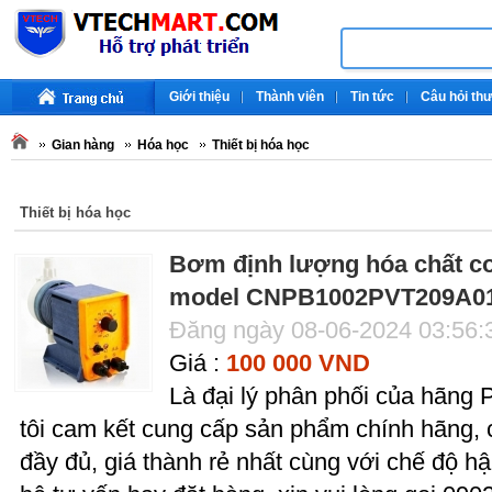
Giới thiệu
Thành viên
Tin tức
Câu hỏi th
Gian hàng
Hóa học
Thiết bị hóa học
Thiết bị hóa học
Bơm định lượng hóa chất co
model CNPB1002PVT209A0
Đăng ngày 08-06-2024 03:56
Giá :
100 000 VND
Là đại lý phân phối của hãng 
tôi cam kết cung cấp sản phẩm chính hãng, c
đầy đủ, giá thành rẻ nhất cùng với chế độ hậ