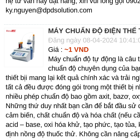
hệ tư vấn hay đặt hàng, xin vui lòng gọi 09
ky.nguyen@dpdsolution.com
MÁY CHUẨN ĐỘ ĐIỆN THẾ 
Đăng ngày 08-04-2024 10:41
Giá :
~1 VND
Máy chuẩn độ tự động là câu tr
chuẩn độ chuyên dụng của bạn
thiết bịi mang lại kết quả chính xác và trải
tất cả đều được đóng gói trong một thiết bị 
nhiều phép chuẩn độ bao gồm axit, bazơ, ox
Những thứ duy nhất bạn cần để bắt đầu sử 
cảm biến, chất chuẩn độ và hóa chất (nếu c
acid – base, oxi hóa khử, tạo phức, tạo tủ
định nồng độ thuốc thử. Không cần nâng cấp