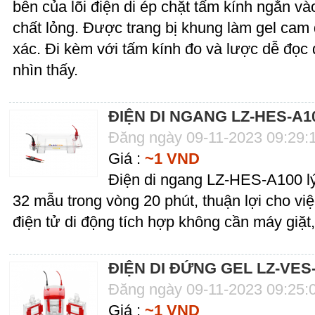
bên của lõi điện di ép chặt tấm kính ngắn và
chất lỏng. Được trang bị khung làm gel cam
xác. Đi kèm với tấm kính đo và lược dễ đọc 
nhìn thấy.
ĐIỆN DI NGANG LZ-HES-A1
Đăng ngày 09-11-2023 09:29:
Giá :
~1 VND
Điện di ngang LZ-HES-A100 lý
32 mẫu trong vòng 20 phút, thuận lợi cho v
điện tử di động tích hợp không cần máy giặt, 
ĐIỆN DI ĐỨNG GEL LZ-VES
Đăng ngày 09-11-2023 09:25:
Giá :
~1 VND