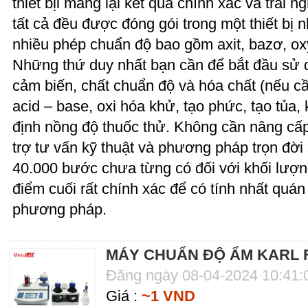
thiết bịi mang lại kết quả chính xác và trải
tất cả đều được đóng gói trong một thiết bị 
nhiều phép chuẩn độ bao gồm axit, bazơ, ox
Những thứ duy nhất bạn cần để bắt đầu sử 
cảm biến, chất chuẩn độ và hóa chất (nếu c
acid – base, oxi hóa khử, tạo phức, tạo tủ
định nồng độ thuốc thử. Không cần nâng cấp
trợ tư vấn kỹ thuật và phương pháp trọn đờ
40.000 bước chưa từng có đối với khối lượ
điểm cuối rất chính xác để có tính nhất quá
phương pháp.
MÁY CHUẨN ĐỘ ẨM KARL F
Đăng ngày 08-04-2024 10:41
Giá :
~1 VND