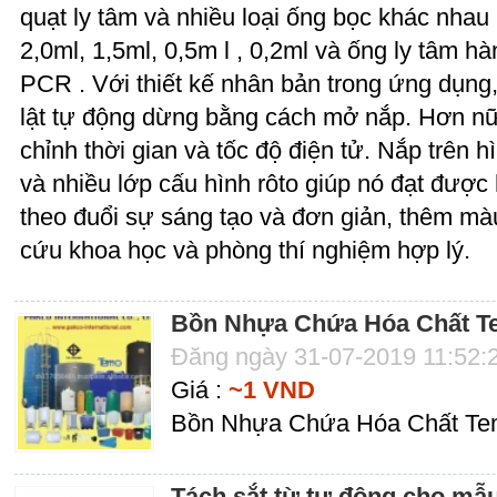
quạt ly tâm và nhiều loại ống bọc khác nhau 
2,0ml, 1,5ml, 0,5m l , 0,2ml và ống ly tâm hà
PCR . Với thiết kế nhân bản trong ứng dụng
lật tự động dừng bằng cách mở nắp. Hơn n
chỉnh thời gian và tốc độ điện tử. Nắp trên 
và nhiều lớp cấu hình rôto giúp nó đạt được 
theo đuổi sự sáng tạo và đơn giản, thêm m
cứu khoa học và phòng thí nghiệm hợp lý.
Bồn Nhựa Chứa Hóa Chất
Đăng ngày 31-07-2019 11:52:
Giá :
~1 VND
Bồn Nhựa Chứa Hóa Chất T
Tách sắt từ tự động cho mẫu