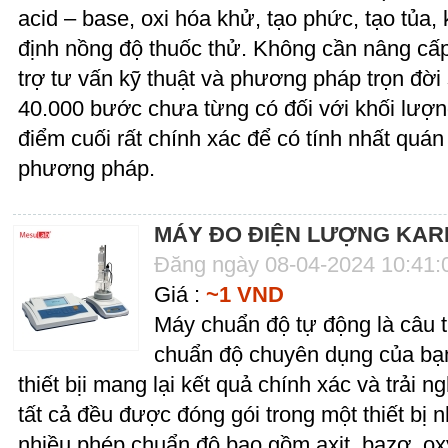
acid – base, oxi hóa khử, tạo phức, tạo tủ
định nồng độ thuốc thử. Không cần nâng cấp
trợ tư vấn kỹ thuật và phương pháp trọn đờ
40.000 bước chưa từng có đối với khối lượ
điểm cuối rất chính xác để có tính nhất quá
phương pháp.
MÁY ĐO ĐIỆN LƯỢNG KARL
Đăng ngày 08-04-2024 10:41
Giá :
~1 VND
Máy chuẩn độ tự động là câu tr
chuẩn độ chuyên dụng của bạn
thiết bịi mang lại kết quả chính xác và trải
tất cả đều được đóng gói trong một thiết bị 
nhiều phép chuẩn độ bao gồm axit, bazơ, ox