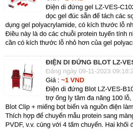
Điện di đứng gel LZ-VES-C102 
dọc gel đúc sẵn để tách các sợ
dụng gel polyacrylamide, có kích thước lỗ n
Điều này là do các chuỗi protein tuyến tín
cần có kích thước lỗ nhỏ hơn của gel polyac
ĐIỆN DI ĐỨNG BLOT LZ-VE
Đăng ngày 09-11-2023 09:18:
Giá :
~1 VND
Điện di đứng Blot LZ-VES-B10
trợ ống ly tâm đa năng 100 lỗ
Blot Clip + miếng bọt biển và nguồn điện là
Thích hợp để chuyển mẫu protein sang màng
PVDF, v.v. cùng với 4 tấm chuyển. Hai khối 