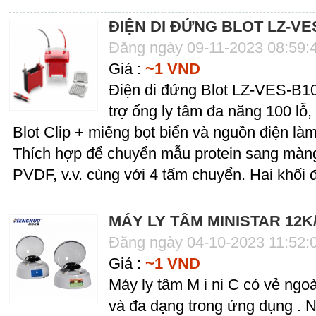
ĐIỆN DI ĐỨNG BLOT LZ-VE
Đăng ngày 09-11-2023 08:59:
Giá :
~1 VND
Điện di đứng Blot LZ-VES-B10
trợ ống ly tâm đa năng 100 lỗ
Blot Clip + miếng bọt biển và nguồn điện là
Thích hợp để chuyển mẫu protein sang màng
PVDF, v.v. cùng với 4 tấm chuyển. Hai khối 
MÁY LY TÂM MINISTAR 12K
Đăng ngày 04-10-2023 11:52:
Giá :
~1 VND
Máy ly tâm M i ni C có vẻ ngoà
và đa dạng trong ứng dụng . N