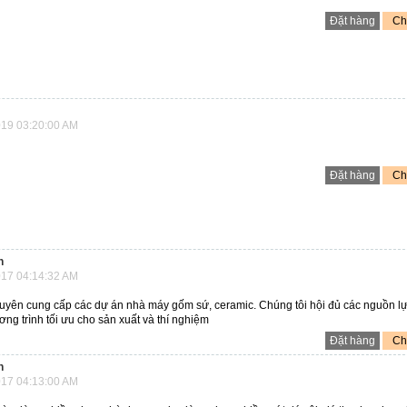
Đặt hàng
Chi
19 03:20:00 AM
Đặt hàng
Chi
n
17 04:14:32 AM
huyên cung cấp các dự án nhà máy gốm sứ, ceramic. Chúng tôi hội đủ các nguồn l
ương trình tối ưu cho sản xuất và thí nghiệm
Đặt hàng
Chi
n
17 04:13:00 AM