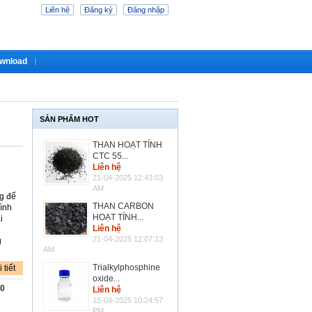
Liên hệ
Đăng ký
Đăng nhập
wnload
SẢN PHẨM HOT
THAN HOẠT TÍNH
CTC 55...
Liên hệ
21-04-2025 12:43:03
AM
ng để
THAN CARBON
rình
HOẠT TÍNH...
i
Liên hệ
21-04-2025 12:07:13
g
AM
Trialkylphosphine
 tiết
oxide...
0
Liên hệ
15-04-2025 10:24:57
PM