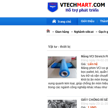
Giới thiệu
Thành
Gian hàng
Nghành silicat
Gạch 
Vật tư - thiết bị
Màng VCI Stretch F
Đăng ngày 24-02-20
Giá :
Liên hệ
Màng phim VCI co gi
bọc pallet, bó, quấn
lưu trữ và vận chuy
khỏi bị ăn mòn trong
xung quanh kim loại, giúp chống ăn mòn hi
trong các ngành công nghiệp khác nhau như hà
GIẤY CHỐNG RỈ S
Đăng ngày 23-11-20
Giá :
1 VND