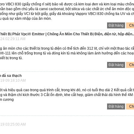
o VBCI 830 (giấy chống rỉ sét) bảo vệ được cả kim loại đen và kim loại màu chống
ần bao gồm chủ yếu là canxi cacbonat, bột silica và các chất ức chế ăn mòn độc 
iống như giấy VCI từ bột giấy, giấy đá khoáng Vappro VBCI 830 chống tia UV và 
iệu quả sự xâm nhập của ăn mòn.
Đặt hàng
Chi
hiết Bị Phát Vpci® Emitter | Chống Ăn Mòn Cho Thiết Bị Điện, điện tử, hộp điện..
24 02:29:11 AM
n mòn cho các thiết bị trong tủ điện có thể tích đến 312 lit, chỉ với một thao tác rấ
I®-111 lên chỗ trống trong tủ và đóng kín tủ mà không làm ảnh hưởng đến các hoạ
ết bị trong tủ.
Đặt hàng
Chi
o đá sa thạch
19 09:18:10 AM
t và hiệu quả cao trong quá trình cắt, trong khi đó, nó có tuổi thọ dài 2 Kết quả cắt t
g và thậm chí kích thước 3 Cắt ổn định, khe cắt hẹp, giảm chất thải đá hình thể 4M
im cương
Đặt hàng
Chi
19 03:25:00 AM