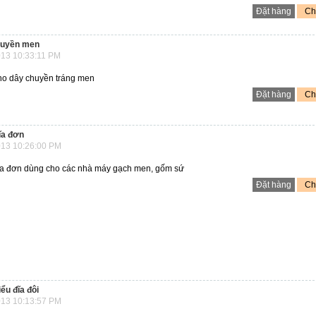
Đặt hàng
Chi
huyền men
13 10:33:11 PM
ho dây chuyền tráng men
Đặt hàng
Chi
ĩa đơn
13 10:26:00 PM
đĩa đơn dùng cho các nhà máy gạch men, gốm sứ
Đặt hàng
Chi
ểu đĩa đôi
13 10:13:57 PM