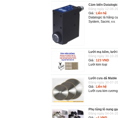
Cảm biến Datalogi
Đăng ngày 12-08-20
Giá :
Liên hệ
Datalogic là hãng c
System, Sacmi, v.v.
Lưới mạ kẽm, lưới
Đăng ngày 30-10-20
Giá :
123 VND
Lưới kim loại
Lưỡi cưa đá Mable
Đăng ngày 30-07-20
Giá :
Liên hệ
Lưỡi cưa kim cương
Phụ tùng lò nung g
Đăng ngày 04-04-20
Giá :
~1 VND