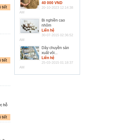
40 000 VND
 tiết
20-10-2023 12:14:38
AM
Bi nghiền cao
nhôm
Liên hệ
30-07-2015 02:36:52
AM
Dây chuyền sản
xuất vôi...
Liên hệ
 tiết
25-03-2015 01:18:37
AM
ực hỗ
 tiết