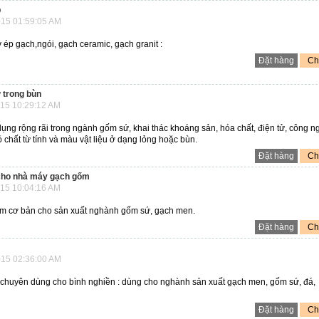
p
15 01:59:05 AM
ép gạch,ngói, gạch ceramic, gạch granit :
Đặt hàng
Chi
ừ trong bùn
15 10:29:12 AM
ng rộng rãi trong ngành gốm sứ, khai thác khoáng sản, hóa chất, điện tử, công n
 chất từ tính và màu vật liệu ở dạng lỏng hoặc bùn.
Đặt hàng
Chi
m cho nhà máy gạch gốm
15 10:04:16 AM
hiệm cơ bản cho sản xuất nghành gốm sứ, gạch men.
Đặt hàng
Chi
15 02:36:00 AM
chuyên dùng cho bình nghiền : dùng cho nghành sản xuất gạch men, gốm sứ, đá,
Đặt hàng
Chi