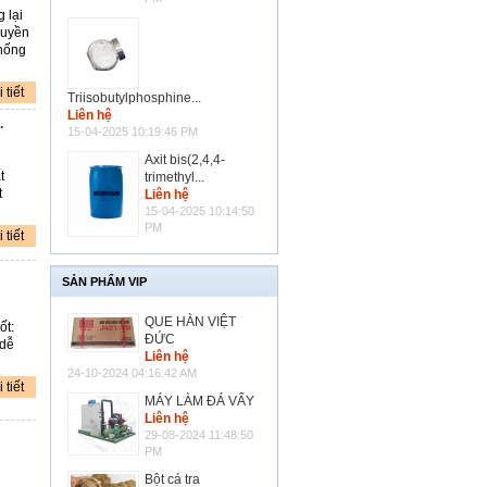
 lại
quyền
chống
 tiết
Triisobutylphosphine...
Liên hệ
.
15-04-2025 10:19:46 PM
Axit bis(2,4,4-
t
trimethyl...
t
Liên hệ
15-04-2025 10:14:50
PM
 tiết
SẢN PHẨM VIP
QUE HÀN VIỆT
ốt:
ĐỨC
 dễ
Liên hệ
24-10-2024 04:16:42 AM
 tiết
MÁY LÀM ĐÁ VẨY
Liên hệ
29-08-2024 11:48:50
PM
Bột cá tra