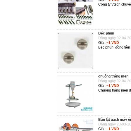
Công ty Vtech chuyê
Béc phun
Đăng ngày 02-04-20
Giá :
~1 VND
Béc phun, đồng tiền 
chuông tráng men
Đăng ngày 02-04-20
Giá :
~1 VND
Chuông tráng men d
Bàn lật gạch máy é
Đăng ngày 28-03-20
Giá :
~1 VND