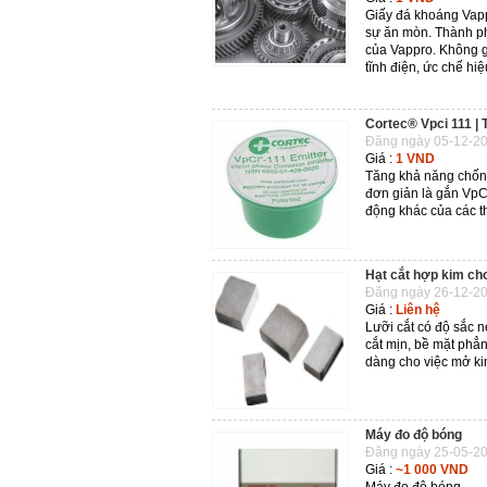
Giấy đá khoáng Vappr
sự ăn mòn. Thành ph
của Vappro. Không g
tĩnh điện, ức chế h
Cortec® Vpci 111 | T
Đăng ngày 05-12-20
Giá :
1 VND
Tăng khả năng chống ă
đơn giản là gắn VpC
động khác của các thi
Hạt cắt hợp kim ch
Đăng ngày 26-12-20
Giá :
Liên hệ
Lưỡi cắt có độ sắc né
cắt mịn, bề mặt phẳn
dàng cho việc mở k
Máy đo độ bóng
Đăng ngày 25-05-20
Giá :
~1 000 VND
Máy đo độ bóng