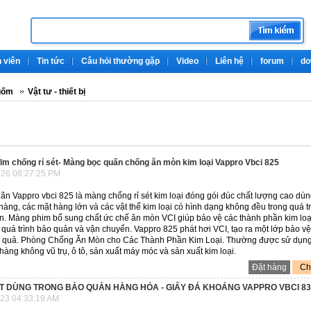
 viên
Tin tức
Câu hỏi thường gặp
Video
Liên hệ
forum
do
gốm
Vật tư - thiết bị
ilm chống rỉ sét- Màng bọc quấn chống ăn mòn kim loại Vappro Vbci 825
26 08:27:25 PM
ãn Vappro vbci 825 là màng chống rỉ sét kim loại đóng gói đúc chất lượng cao dù
 hàng, các mặt hàng lớn và các vật thể kim loại có hình dạng không đều trong quá t
ển. Màng phim bổ sung chất ức chế ăn mòn VCI giúp bảo vệ các thành phần kim loạ
 quá trình bảo quản và vận chuyển. Vappro 825 phát hơi VCI, tạo ra một lớp bảo vệ
ệu quả. Phòng Chống Ăn Mòn cho Các Thành Phần Kim Loại. Thường được sử dụn
ng không vũ trụ, ô tô, sản xuất máy móc và sản xuất kim loại.
Đặt hàng
Chi
ÉT DÙNG TRONG BẢO QUẢN HÀNG HÓA - GIẤY ĐÁ KHOÁNG VAPPRO VBCI 83
23 04:33:19 AM