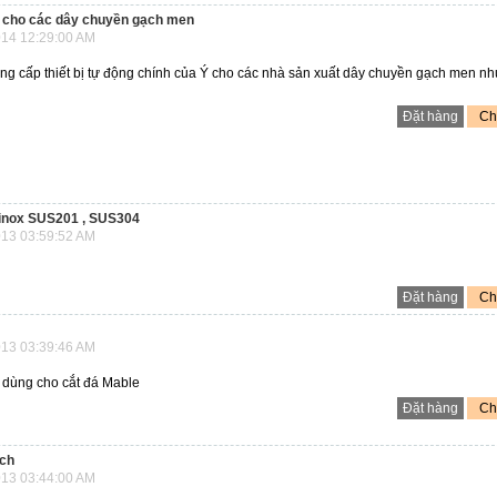
c cho các dây chuyền gạch men
14 12:29:00 AM
ung cấp thiết bị tự động chính của Ý cho các nhà sản xuất dây chuyền gạch men n
Đặt hàng
Chi
 inox SUS201 , SUS304
13 03:59:52 AM
Đặt hàng
Chi
13 03:39:46 AM
 dùng cho cắt đá Mable
Đặt hàng
Chi
ạch
13 03:44:00 AM