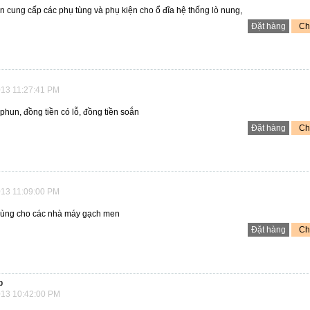
n cung cấp các phụ tùng và phụ kiện cho ổ đĩa hệ thống lò nung,
Đặt hàng
Chi
13 11:27:41 PM
phun, đồng tiền có lỗ, đồng tiền soắn
Đặt hàng
Chi
13 11:09:00 PM
ùng cho các nhà máy gạch men
Đặt hàng
Chi
p
13 10:42:00 PM