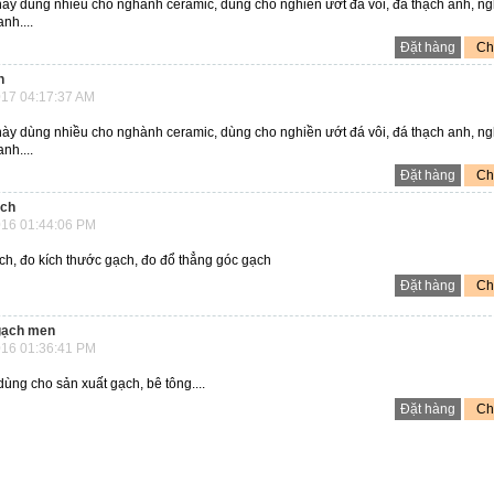
này dùng nhiều cho nghành ceramic, dùng cho nghiền ướt đá vôi, đá thạch anh, n
nh....
Đặt hàng
Chi
n
17 04:17:37 AM
này dùng nhiều cho nghành ceramic, dùng cho nghiền ướt đá vôi, đá thạch anh, n
nh....
Đặt hàng
Chi
ạch
16 01:44:06 PM
h, đo kích thước gạch, đo đổ thẳng góc gạch
Đặt hàng
Chi
 gạch men
16 01:36:41 PM
dùng cho sản xuất gạch, bê tông....
Đặt hàng
Chi