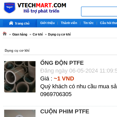
Giới thiệu
Thành viên
Tin tức
Câu hỏi th
Gian hàng
Cơ khí
Dụng cụ cơ khí
Dụng cụ cơ khí
ỐNG ĐỘN PTFE
Đăng ngày 06-05-2024 11:09:
Giá :
~1 VND
Quý khách có nhu cầu mua sản
0969706305
CUỘN PHIM PTFE