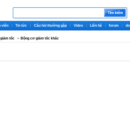
 viên
Tin tức
Câu hỏi thường gặp
Video
Liên hệ
forum
do
 giảm tốc
Động cơ giảm tốc khác