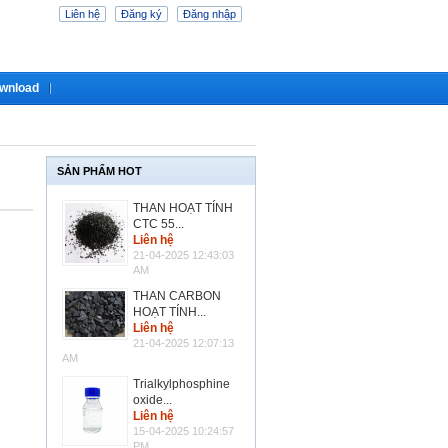
Liên hệ
Đăng ký
Đăng nhập
wnload
SẢN PHẨM HOT
THAN HOẠT TÍNH
CTC 55...
Liên hệ
21-04-2025 12:43:03
AM
THAN CARBON
HOẠT TÍNH...
Liên hệ
21-04-2025 12:07:13
AM
Trialkylphosphine
oxide...
Liên hệ
15-04-2025 10:24:57
PM