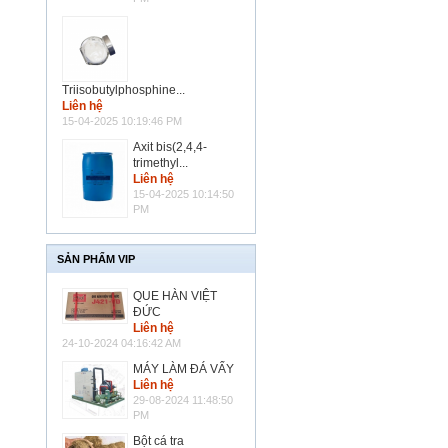
Triisobutylphosphine...
Liên hệ
15-04-2025 10:19:46 PM
Axit bis(2,4,4-
trimethyl...
Liên hệ
15-04-2025 10:14:50
PM
SẢN PHẨM VIP
QUE HÀN VIỆT
ĐỨC
Liên hệ
24-10-2024 04:16:42 AM
MÁY LÀM ĐÁ VẨY
Liên hệ
29-08-2024 11:48:50
PM
Bột cá tra