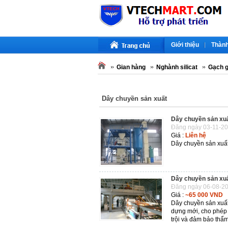
Giới thiệu
Thành
Gian hàng
Nghành silicat
Gạch 
Dây chuyền sản xuất
Dây chuyền sản xu
Đăng ngày 03-11-20
Giá :
Liên hệ
Dây chuyền sản xuất
Dây chuyền sản xu
Đăng ngày 06-08-20
Giá :
~65 000 VND
Dây chuyền sản xuất 
dựng mới, cho phép 
trội và đảm bảo thẩ