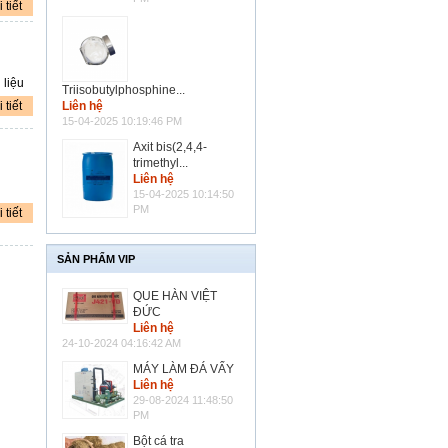
 tiết
 liệu
Triisobutylphosphine...
 tiết
Liên hệ
15-04-2025 10:19:46 PM
Axit bis(2,4,4-
trimethyl...
Liên hệ
15-04-2025 10:14:50
PM
 tiết
SẢN PHẨM VIP
QUE HÀN VIỆT
ĐỨC
Liên hệ
24-10-2024 04:16:42 AM
MÁY LÀM ĐÁ VẨY
Liên hệ
29-08-2024 11:48:50
PM
Bột cá tra