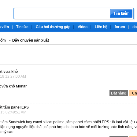
 viên
Tin tức
Câu hỏi thường gặp
Video
Liên hệ
forum
do
gốm
Dây chuyền sản xuất
ất vữa khô
18 12:27:00 AM
 vữa khô Mortar
Đặt hàng
Chi
ất tấm panel EPS
15 02:49:51 AM
tấm Sandwich hay canxi silicat polime, tấm panel cách nhiệt EPS : là loại vật liệu 
tận dụng nguyên liệu thải, nó phù hợp cho bao bảo vệ môi trường, các tính năng 
m mỹ cao