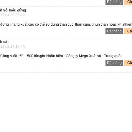
Đặt hàng
Chi
t vôi kiểu đứng
15 04:39:26 AM
đứng : năng xuất cao có thể sử dụng than cục, than cám, phun than hoặc khí nhiên
Đặt hàng
Chi
t cát
12 03:14:19 PM
Công suất : 50—500 tấn/giờ Nhãn hiệu : Công ty Mega Xuất sứ : Trung quốc
Đặt hàng
Chi