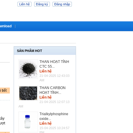
Liên hệ
Đăng ký
Đăng nhập
wnload
SẢN PHẨM HOT
THAN HOẠT TÍNH
CTC 55...
Liên hệ
21-04-2025 12:43:03
AM
THAN CARBON
 tiết
HOẠT TÍNH...
Liên hệ
21-04-2025 12:07:13
AM
Trialkylphosphine
xây
oxide...
vượt
Liên hệ
15-04-2025 10:24:57
PM