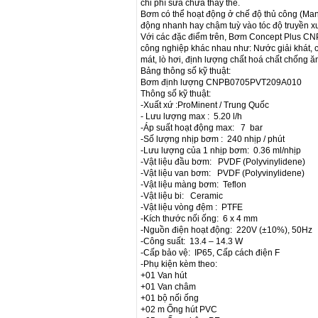
chi phí sửa chữa thay thế.
Bơm có thể hoạt động ở chế độ thủ công (Man
động nhanh hay chậm tuỳ vào tóc độ truyền x
Với các đặc điểm trên, Bơm Concept Plus CN
công nghiệp khác nhau như: Nước giải khát, c
mát, lò hơi, định lượng chất hoá chất chống 
Bảng thông số kỹ thuật:
Bơm định lượng CNPB0705PVT209A010
Thông số kỹ thuật:
-Xuất xứ :ProMinent / Trung Quốc
- Lưu lượng max : 5.20 l/h
-Áp suất hoạt động max: 7 bar
-Số lượng nhịp bơm : 240 nhịp / phút
-Lưu lượng của 1 nhịp bơm: 0.36 ml/nhịp
-Vật liệu đầu bơm: PVDF (Polyvinylidene)
-Vật liệu van bơm: PVDF (Polyvinylidene)
-Vật liệu màng bơm: Teflon
-Vật liệu bi: Ceramic
-Vật liệu vòng đệm : PTFE
-Kích thước nối ống: 6 x 4 mm
-Nguồn điện hoạt động: 220V (±10%), 50Hz
-Công suất: 13.4 – 14.3 W
-Cấp bảo vệ: IP65, Cấp cách điện F
-Phụ kiện kèm theo:
+01 Van hút
+01 Van châm
+01 bộ nối ống
+02 m Ống hút PVC