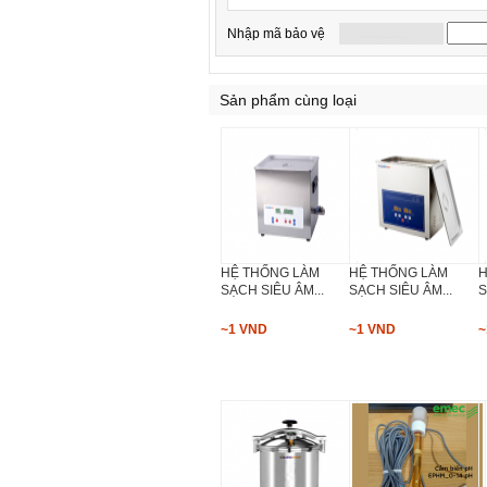
Nhập mã bảo vệ
Sản phẩm cùng loại
HỆ THỐNG LÀM
HỆ THỐNG LÀM
H
SẠCH SIÊU ÂM...
SẠCH SIÊU ÂM...
S
~1 VND
~1 VND
~