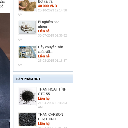
Bột cá tra
xác
40 000 VND
 Độ
20-10-2023 12:14:38
AM
Bi nghiền cao
nhôm
Liên hệ
30-07-2015 02:36:52
AM
Dây chuyền sản
xuất vôi...
Liên hệ
25-03-2015 01:18:37
AM
SẢN PHẨM HOT
THAN HOẠT TÍNH
CTC 55...
Liên hệ
21-04-2025 12:43:03
AM
THAN CARBON
HOẠT TÍNH...
Liên hệ