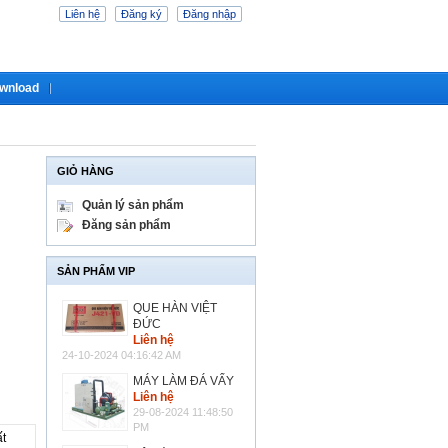
Liên hệ
Đăng ký
Đăng nhập
wnload
GIỎ HÀNG
Quản lý sản phẩm
Đăng sản phẩm
SẢN PHẨM VIP
QUE HÀN VIỆT
ĐỨC
Liên hệ
24-10-2024 04:16:42 AM
MÁY LÀM ĐÁ VẨY
Liên hệ
29-08-2024 11:48:50
PM
t