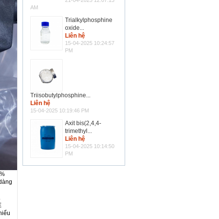
21-04-2025 12:07:13
AM
Trialkylphosphine
oxide...
Liên hệ
15-04-2025 10:24:57
PM
Triisobutylphosphine...
Liên hệ
15-04-2025 10:19:46 PM
Axit bis(2,4,4-
trimethyl...
Liên hệ
15-04-2025 10:14:50
PM
0%
 dàng
.
E
hiểu