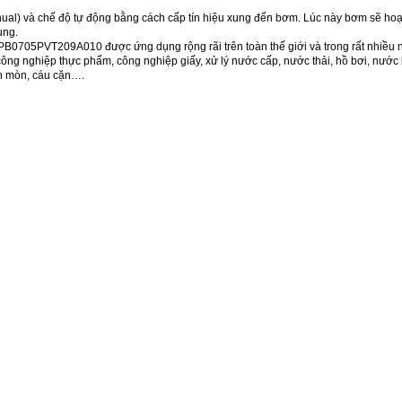
ual) và chế độ tự động bằng cách cấp tín hiệu xung đến bơm. Lúc này bơm sẽ hoạ
ung.
PB0705PVT209A010 được ứng dụng rộng rãi trên toàn thế giới và trong rất nhiều
ông nghiệp thực phẩm, công nghiệp giấy, xử lý nước cấp, nước thải, hồ bơi, nước
ăn mòn, cáu cặn….