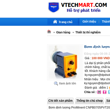
Giới thiệu
Thành
Gian hàng
Thiết bị thí nghiệm
Bơm định lượn
Đăng ngày 08-06-2
Giá :
100 000 VND
Là đại lý phân phố
chính hãng, chất l
tốt. Khách hàng cầ
ky.nguyen@dpdsol
Nhãn hiệu : Mọi chi
ky.nguyen@dpdsol
Xem ảnh lớn
Đánh giá : điểm
1
Chia sẻ :
Chi tiết sản phẩm
Thông tin chủ shop
Sả
Bơm định lượng ProMinent CNPB0705PVT209A0