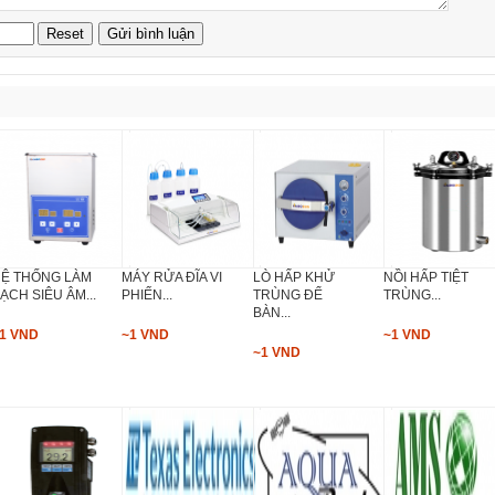
Ệ THỐNG LÀM
MÁY RỬA ĐĨA VI
LÒ HẤP KHỬ
NỒI HẤP TIỆT
ẠCH SIÊU ÂM...
PHIẾN...
TRÙNG ĐỂ
TRÙNG...
BÀN...
1 VND
~1 VND
~1 VND
~1 VND