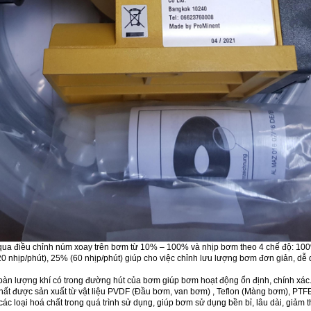
qua điều chỉnh núm xoay trên bơm từ 10% – 100% và nhịp bơm theo 4 chế độ: 10
20 nhịp/phút), 25% (60 nhịp/phút) giúp cho việc chỉnh lưu lượng bơm đơn giản, dễ
toàn lượng khí có trong đường hút của bơm giúp bơm hoạt động ổn định, chính xác
á chất được sản xuất từ vật liệu PVDF (Đầu bơm, van bơm) , Teflon (Màng bơm), PTF
c loại hoá chất trong quá trình sử dụng, giúp bơm sử dụng bền bỉ, lâu dài, giảm t