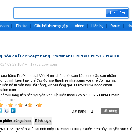
 viên
Tin tức
Câu hỏi thường gặp
Video
Liên hệ
forum
do
g hóa chất concept hãng ProMinent CNPB0705PVT209A010
024 03:28:19 AM - 17752 Lượt xem
i của hãng ProMinent tại Việt Nam, chúng tôi cam kết cung cấp sản phẩm
ượng, linh kiện thay thế đầy đủ, giá thành rẻ nhất cùng với chế độ hậu mãi
n liên hệ tư vấn hay đặt hàng, xin vui lòng gọi 0902538094 hoặc email
ution.com
 tiết vui lòng liên hệ: Nguyễn Văn Kỳ Điện thoại / Zalo : 0902538094 Email:
ution.com
2
3
4
5
Đặt hàng
Đặt hàng :
n phẩm cùng shop
Bình luận
10 được sản xuất tại nhà máy ProMinent /Trung Quốc theo dây chuyền sản xuấ