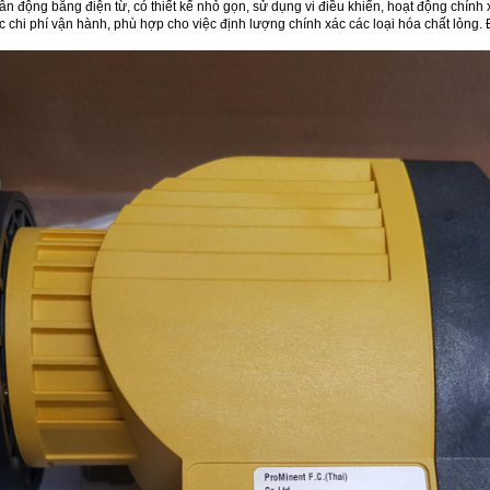
n động bằng điện từ, có thiết kế nhỏ gọn, sử dụng vi điều khiển, hoạt động chính 
ợc chi phí vận hành, phù hợp cho việc định lượng chính xác các loại hóa chất lỏng.