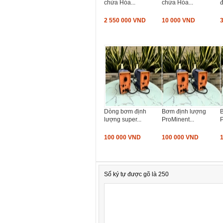
chứa Hóa...
chứa Hóa...
đ
2 550 000 VND
10 000 VND
Dòng bơm định
Bơm định lượng
lượng super...
ProMinent...
P
100 000 VND
100 000 VND
Số ký tự được gõ là 250