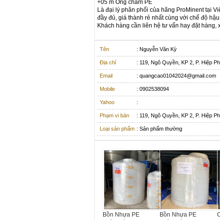
+05 m Ống châm PE
Là đại lý phân phối của hãng ProMinent tại Vi
đầy đủ, giá thành rẻ nhất cùng với chế độ hậu 
Khách hàng cần liên hệ tư vấn hay đặt hàng,
Tên
: Nguyễn Văn Kỳ
Địa chỉ
: 119, Ngô Quyền, KP 2, P. Hiệp P
Email
: quangcao01042024@gmail.com
Mobile
: 0902538094
Yahoo
:
Phạm vi bán
: 119, Ngô Quyền, KP 2, P. Hiệp P
Loại sản phẩm
: Sản phẩm thường
Bồn Nhựa PE
Bồn Nhựa PE
C