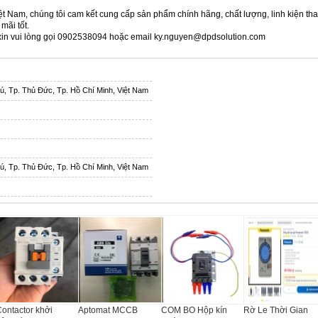
ệt Nam, chúng tôi cam kết cung cấp sản phẩm chính hãng, chất lượng, linh kiện tha
mãi tốt.
 xin vui lòng gọi 0902538094 hoặc email ky.nguyen@dpdsolution.com
hú, Tp. Thủ Đức, Tp. Hồ Chí Minh, Việt Nam
hú, Tp. Thủ Đức, Tp. Hồ Chí Minh, Việt Nam
ontactor khởi
Aptomat MCCB
COM BO Hộp kín
Rờ Le Thời Gian