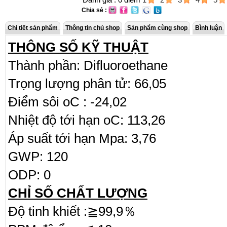
Chia sẻ :
Chi tiết sản phẩm
Thông tin chủ shop
Sản phẩm cùng shop
Bình luận
THÔNG SỐ KỸ THUẬT
Thành phần: Difluoroethane
Trọng lượng phân tử: 66,05
Điểm sôi oC : -24,02
Nhiệt độ tới hạn oC: 113,26
Áp suất tới hạn Mpa: 3,76
GWP: 120
ODP: 0
CHỈ SỐ CHẤT LƯỢNG
Độ tinh khiết :≧99,9％