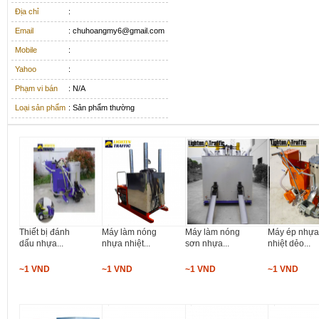
Địa chỉ
:
Email
: chuhoangmy6@gmail.com
Mobile
:
Yahoo
:
Phạm vi bán
: N/A
Loại sản phẩm
: Sản phẩm thường
Thiết bị đánh
Máy làm nóng
Máy làm nóng
Máy ép nhự
dấu nhựa...
nhựa nhiệt...
sơn nhựa...
nhiệt dẻo...
~1 VND
~1 VND
~1 VND
~1 VND