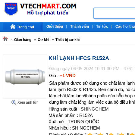
Giới thiệu
Thành viên
Tin tức
Câu hỏi th
Gian hàng
Cơ khí
Thiết bị cơ khí
KHÍ LẠNH HFCS R152A
Đăng ngày 06-05-2024 10:31:30 PM - 4761
Giá :
~1 VND
Sản phẩm được sử dụng cho chất làm lạnh 
làm lạnh R502 & R142b. Bên cạnh đó, nó c
làm chất làm lạnh/thành phần của hỗn hợp 
dụng làm chất lỏng làm việc của bộ điều khi
Xem ảnh lớn
Hãng sản xuất :
SHINGCHEM
Mã sản phẩm : R152A
Xuất xứ : TRUNG QUỐC
Nhãn hiệu : SHINGCHEM
Đánh giá :
0
điểm
1
2
3
4
5