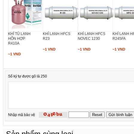
KHÍ TỦ LẠNH
KHÍ LẠNH HFCS
KHÍ LẠNH HFCS
KHÍ LẠNH H
HỖN HỢP
R23
NOVEC 1230
R245FA
R410A
~1 VND
~1 VND
~1 VND
~1 VND
Số ký tự được gõ là 250
Nhập mã bảo vệ