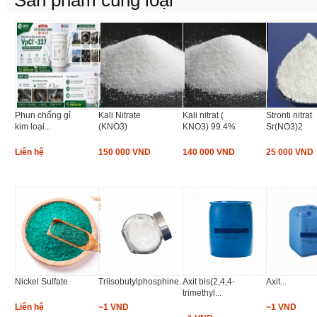
Sản phẩm cùng loại
Phun chống gỉ
Kali Nitrate
Kali nitrat (
Stronti nitrat
kim loại...
(KNO3)
KNO3) 99.4%
Sr(NO3)2
Liên hệ
150 000 VND
140 000 VND
25 000 VND
Nickel Sulfate
Triisobutylphosphine...
Axit bis(2,4,4-
Axit...
trimethyl...
Liên hệ
~1 VND
~1 VND