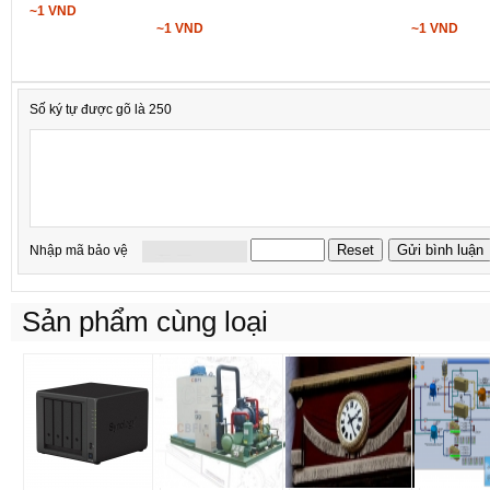
~1 VND
~1 VND
~1 VND
Số ký tự được gõ là 250
Nhập mã bảo vệ
Sản phẩm cùng loại