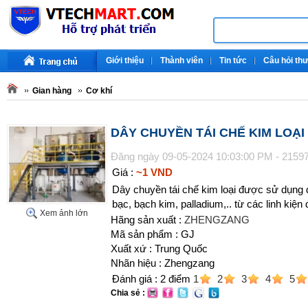
Giới thiệu
Thành viên
Tin tức
Câu hỏi th
Gian hàng
Cơ khí
DÂY CHUYỀN TÁI CHẾ KIM LOẠI
Đăng ngày 09-05-2024 10:03:00 PM - 2159
Giá :
~1 VND
Dây chuyền tái chế kim loại được sử dụng đ
bạc, bạch kim, palladium,.. từ các linh kiện
Xem ảnh lớn
Hãng sản xuất :
ZHENGZANG
Mã sản phẩm : GJ
Xuất xứ : Trung Quốc
Nhãn hiệu : Zhengzang
Đánh giá :
2
điểm
1
2
3
4
5
Chia sẻ :