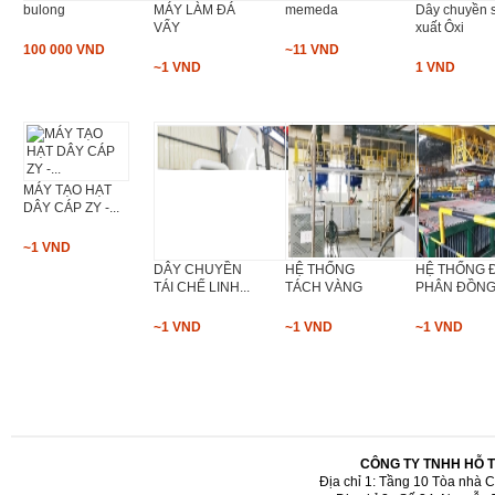
bulong
MÁY LÀM ĐÁ
memeda
Dây chuyền 
VẨY
xuất Ôxi
100 000 VND
~11 VND
~1 VND
1 VND
MÁY TẠO HẠT
DÂY CÁP ZY -...
~1 VND
DÂY CHUYỀN
HỆ THỐNG
HỆ THỐNG 
TÁI CHẾ LINH...
TÁCH VÀNG
PHÂN ĐỒN
~1 VND
~1 VND
~1 VND
CÔNG TY TNHH HỖ 
Địa chỉ 1: Tầng 10 Tòa nhà 