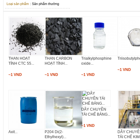
Loại sản phẩm
: Sản phẩm thường
THAN HOẠT
THAN CARBON
Trialkylphosphine
Triisobutylph
TÍNH CTC 55...
HOẠT TÍNH...
oxide...
~1 VND
~1 VND
~1 VND
~1 VND
DÂY CHUYỀN
TÁI CHẾ BẢNG...
~1 VND
Axit...
P204 Di(2-
DÂY CHUY
Ethylhexyl)...
TÁI CHẾ KIM.