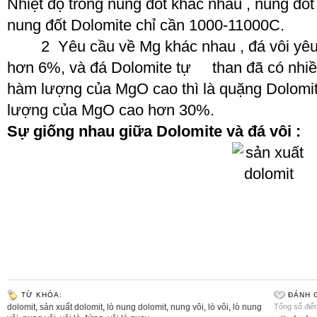
Nhiệt độ trong nung đốt khác nhau , nung đố
nung đốt Dolomite chỉ cần 1000-1100
0
C.
2 Yêu cầu về Mg khác nhau , đá vôi yêu
hơn 6%, và đá Dolomite tự than đã có nhiề
hàm lượng của MgO cao thì là quặng Dolomit
lượng của MgO cao hơn 30%.
Sự giống nhau giữa
Dolomite
và đá vôi :
TỪ KHÓA:
ĐÁNH G
dolomit
,
sản xuất dolomit
,
lò nung dolomit
,
nung vôi
,
lò vôi
,
lò nung
Tổng số điểm