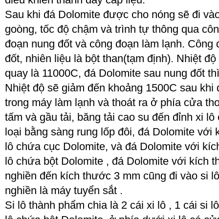
Sau khi đá Dolomite được cho nóng sẽ đi và
goòng, tốc độ chậm và trình tự thông qua c
đoạn nung đốt và công đoạn làm lạnh. Công 
đốt, nhiên liệu là bột than(tạm định). Nhiệt độ
quay là 1100
0
C, đá Dolomite sau nung đốt th
Nhiệt độ sẽ giảm đến khoảng 150
0
C sau khi 
trong máy làm lạnh và thoát ra ở phía cửa thoá
tấm và gầu tải, băng tải cao su đến đỉnh xi l
loại bằng sàng rung lốp đôi, đá Dolomite với 
lô chứa cục Dolomite, và đá Dolomite với kíc
lô chứa bột Dolomite , đá Dolomite với kích
nghiền đến kích thước 3 mm cũng đi vào si l
nghiền là máy tuyển sắt .
Si lô thành phẩm chia là 2 cái xi lô , 1 cái si 