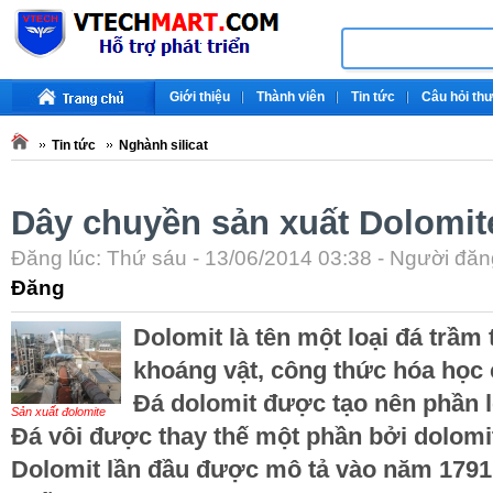
Giới thiệu
Thành viên
Tin tức
Câu hỏi th
Tin tức
Nghành silicat
Dây chuyền sản xuất Dolomit
Đăng lúc: Thứ sáu - 13/06/2014 03:38 - Người đăng
Đăng
Dolomit là tên một loại đá trầm 
khoáng vật, công thức hóa học 
Đá dolomit được tạo nên phần l
Sản xuất đolomite
Đá vôi được thay thế một phần bởi dolomit
Dolomit lần đầu được mô tả vào năm 1791 