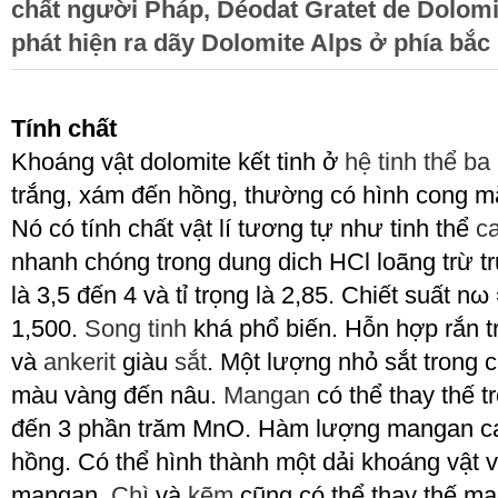
chất người Pháp, Déodat Gratet de Dolomi
phát hiện ra dãy Dolomite Alps ở phía bắc I
Tính chất
Khoáng vật dolomite kết tinh ở
hệ tinh thể b
trắng, xám đến hồng, thường có hình cong m
Nó có tính chất vật lí tương tự như tinh thể
ca
nhanh chóng trong dung dich HCl loãng trừ 
là 3,5 đến 4 và tỉ trọng là 2,85. Chiết suất n
1,500.
Song tinh
khá phổ biến. Hỗn hợp rắn tr
và
ankerit
giàu
sắt
. Một lượng nhỏ sắt trong c
màu vàng đến nâu.
Mangan
có thể thay thế tr
đến 3 phần trăm MnO. Hàm lượng mangan cao
hồng. Có thể hình thành một dải khoáng vật 
mangan.
Chì
và
kẽm
cũng có thể thay thế mag